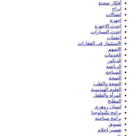
أفكار صحية
ابراج
اتصالات
اجهزة
احدث الاجهزة
احدث السيارات
اعشاب
الاستثمار في العقارات
الاسهم
الخدمات
الديكور
الرياضة
السياحة
الصحة
الصحة والطب
العلوم الهندسية
المرأة والطفل
المطبخ
انسان زوهري
برامج تكنولوجيا
برامج سياحية
تسويق
تفسير احلام
تقنى