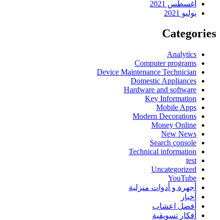
أغسطس 2021
يوليو 2021
Categories
Analytics
Computer programs
Device Maintenance Technician
Domestic Appliances
Hardware and software
Key Information
Mobile Apps
Modern Decorations
Money Online
New News
Search console
Technical information
test
Uncategorized
YouTube
أجهرة و أدوات منزلية
أخبار
أفضل اعشاب
أفكار تسويقية