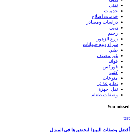
تقني
خدمات
خدمات اصلاح
دراسات ومصادر
ديني
رجيم
زرع الزهور
شراء وبيع حيوانات
طبي
غير مصنف
فوائد
فوركس
كتب
منوعات
نظام غذائي
نقل اجهزة
وصفات طعام
You missed
test
أفضل وصفات البيتزا لتحضيرها في المنزل