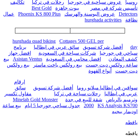
روسيا
عروض سياحية في جورجيا
رحلات في تركيا
تكاليف
تأسيس شركة في مصر
بيوت جاهزة
Best Gold
Detectors
عروض البوسنة والهرسك
Phoenix KS 800 Plus
عمال
نظافة
hurghada activities
hurghada quad biking
Cottages 500 GEL per
day
أفضل شركة تسويق
سائق عربي في ايطاليا
برنامج
سياحي في جورجيا
شركات سياحة في السعودية
افضل جهاز
كشف المعادن
افضل محامي في السعودية
Asistan Ventus
بيع
ساعة رولكس ديت جست
بيع رولكس ياخت ماستر
بيع رولكس
ديت جست
أنواع القهوة
ارقام
سواقين في إيطاليا ميلانو روما
أفضل شركة تسويق
سائق
عربي في ايطاليا
رحلات سياحة في تركيا
مقاول تكسير
وترميم بالرياض
شقة للبيع في جدة
Minelab Gold Monster
KS Analysis KS700
2000
جدول سياحي جورجيا 5 ايام
بيع ساعة
اوديمار بيجيه
يافطه
يافطه