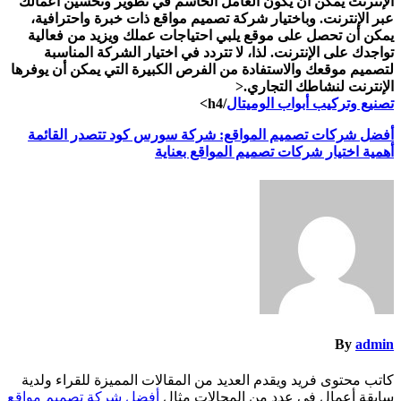
الإنترنت يمكن أن يكون العامل الحاسم في تطوير وتحسين أعمالك
عبر الإنترنت. وباختيار شركة تصميم مواقع ذات خبرة واحترافية،
يمكن أن تحصل على موقع يلبي احتياجات عملك ويزيد من فعالية
تواجدك على الإنترنت. لذا، لا تتردد في اختيار الشركة المناسبة
لتصميم موقعك والاستفادة من الفرص الكبيرة التي يمكن أن يوفرها
الإنترنت لنشاطك التجاري.<
تصنيع وتركيب أبواب الوميتال
/h4>
تصفّح
أفضل شركات تصميم المواقع: شركة سورس كود تتصدر القائمة
أهمية اختيار شركات تصميم المواقع بعناية
المقالات
By
admin
كاتب محتوى فريد ويقدم العديد من المقالات المميزة للقراء ولدية
سابقة أعمال في عدد من المجالات مثال
أفضل شركة تصميم مواقع