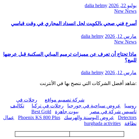
يوليو 22, 2026
dalia helmy
New News
أسرع فني صحي بالكويت لحل انسداد المجاري في وقت قياسي
مارس 12, 2026
dalia helmy
New News
ماذا تحتاج أن تعرف عن مميزات ترميم المباني السكنية قبل عرضها
للبيع؟
مارس 12, 2026
dalia helmy
:شاهد أفضل الشركات التي ننصح بها في الأنترنت
شركة تصميم مواقع
رحلات في
روسيا
عروض سياحية في جورجيا
رحلات في تركيا
تكاليف
تأسيس شركة في مصر
بيوت جاهزة
Best Gold
Detectors
عروض البوسنة والهرسك
Phoenix KS 800 Plus
عمال
نظافة
hurghada activities