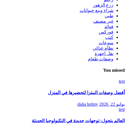
زرع الزهور
شراء وبيع حيوانات
طبي
غير مصنف
فوائد
فوركس
كتب
منوعات
نظام غذائي
نقل اجهزة
وصفات طعام
You missed
test
أفضل وصفات البيتزا لتحضيرها في المنزل
يوليو 22, 2026
dalia helmy
test
العالم يتحول: توجهات جديدة في التكنولوجيا الحديثة