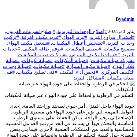
By
admin
يناير 20, 2024
#إصلاح الوحدات التبريدية
,
#إصلاح تسريبات الفريون
,
#استبدال مراوح التبريد
,
#تبريد الهواء
,
#تبريد مكيف الغرفة
,
#تركيب
وحدات التبريد
,
#تشخيص أعطال المكيفات
,
#تشغيل مكيف الهواء
,
#تصليح مكيفات
,
#تنظيف المكيفات
,
#توفير طاقة المكيف
,
#خدمات
التبريد
,
#خدمات التكييف المنزلي
,
#شركات صيانة المكيفات
,
#شركة صيانة مكيفات
,
#صيانة المكيفات
,
#صيانة تكييفات
,
#صيانة
فلاتر الهواء
,
#صيانة مكيف السيارة
,
#صيانة مكيفات
,
#صيانة وحدات
التكييف المركزي
,
#فحص أداء المكيف
,
#فني تصليح مكيفات
,
#فني
صيانة مكيفات
,
#مشاكل التبريد
التحكم في الرطوبة والحفاظ على جودة الهواء عبر صيانة المكيفات
جودة الهواء داخل المنزل أمر حيوي لصحتنا وراحتنا العامة. إحدى
العوامل المهمة التي تؤثر على جودة الهواء هي مستوى الرطوبة.
بالإضافة إلى توفير الراحة، يمكن للحفاظ على مستوى الرطوبة
المناسبة والتحكم فيها أن يساعد في الحد من نمو العوامل المسببة
للحساسية والعديد من المشكلات الصحية الأخرى. فيما يلي بعض
النصائح حول كيفية التحكم في الرطوبة والحفاظ على جودة الهواء