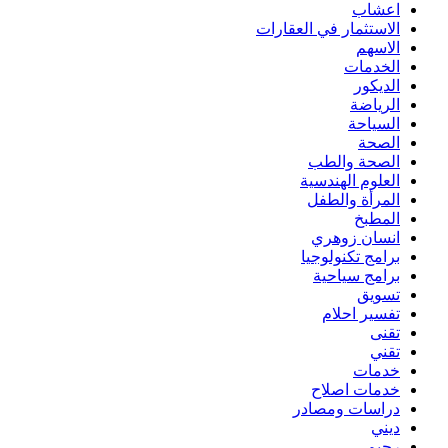
اعشاب
الاستثمار في العقارات
الاسهم
الخدمات
الديكور
الرياضة
السياحة
الصحة
الصحة والطب
العلوم الهندسية
المرأة والطفل
المطبخ
انسان زوهري
برامج تكنولوجيا
برامج سياحية
تسويق
تفسير احلام
تقنى
تقني
خدمات
خدمات اصلاح
دراسات ومصادر
ديني
رجيم