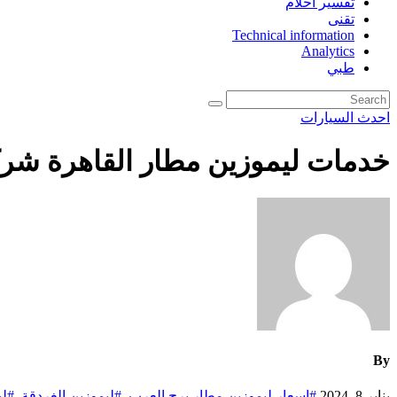
تفسير احلام
تقنى
Technical information
Analytics
طبي
احدث السيارات
خدمات ليموزين مطار القاهرة شرك
By
يناير 8, 2024
#اسعار ليموزين مطار برج العرب
,
#ليموزين الغردقة
,
#لي