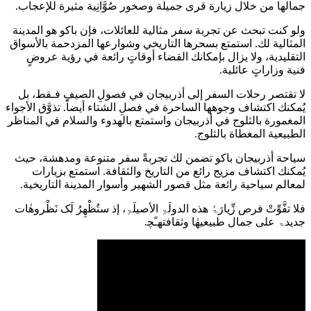
جمالها من خلال زيارة قرى جميلة وصخور صُوَّانِية مثيرة للإعجاب.
ولو كنت تبحث عن تجربة سفر مثالية للعائلات، فإن باكو هو المدينة
المثالية لك. استمتع بسحرها التاريخي وشوارعها المزدحمة بالأسواق
التقليدية، ولا يزال بإمكانك القضاء أوقاتٍ رائعة في رؤية عروضٍ
فنية وزاراتٍ عائلية.
لا تقتصر رحلات السفر إلى أذربیجان في فصولِ الصیفِ فـقط، بل
يُمكنك اكتشاف وجوهها الساحرة في فصلِ الشتاء أيضاً. تذوَّق الأجواء
المغمورة بالثلوج في أذربيجان واستمتع بالهدوء والسلام في المناظر
الطبيعية المغطاة بالثلوج.
سياحة أذربيجان باكو تضمن لك تجربةً سفر متنوعة ومدهشة، حيث
يُمكنك اكتشاف مزيج رائع من التاريخ والثقافة. استمتع بزيارات
لمعالم سياحية رائعة مثل قصور الشهير وأسوار المدينة التاريخية.
فلا تفَّوِّتْ فرص زِّیارَۃُ هذه الدولَۃِ الأصيلَۃِ، إذ ستُظْهِرُ لَک نَظْروھٰات
جديدۃ على جمال طبیعیھٰا وثقافتھـًﭽ.