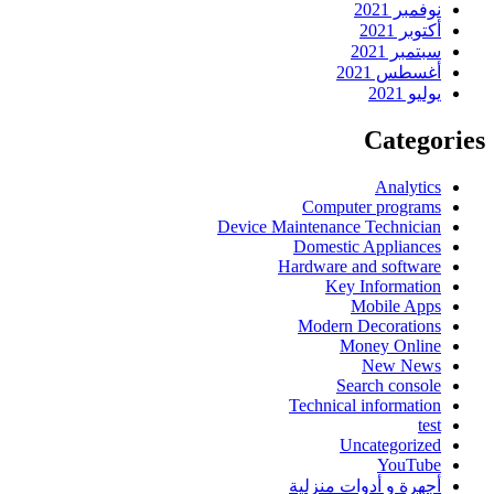
نوفمبر 2021
أكتوبر 2021
سبتمبر 2021
أغسطس 2021
يوليو 2021
Categories
Analytics
Computer programs
Device Maintenance Technician
Domestic Appliances
Hardware and software
Key Information
Mobile Apps
Modern Decorations
Money Online
New News
Search console
Technical information
test
Uncategorized
YouTube
أجهرة و أدوات منزلية