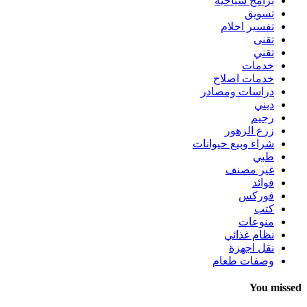
برامج سياحية
تسويق
تفسير احلام
تقنى
تقني
خدمات
خدمات اصلاح
دراسات ومصادر
ديني
رجيم
زرع الزهور
شراء وبيع حيوانات
طبي
غير مصنف
فوائد
فوركس
كتب
منوعات
نظام غذائي
نقل اجهزة
وصفات طعام
You missed