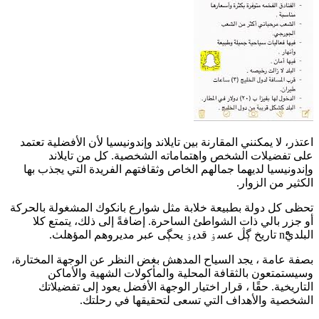
اعتذر، لا يمكنني المقارنة بين تايلاند وإندونيسيا لأن الأفضلية تعتمد
على تفضيلات الشخص واهتماماته الشخصية. كل من تايلاند
وإندونيسيا لديهما جمالهم الخاص وثقافتهم الفريدة التي يجذب بها
الكثير من الزوار.
تحظى كل دولة بطبيعة خلابة مثل شوارع بانكوك المشغولة بالحركة
أو جزر بالي ذات الشواطئ الساحرة. إضافةً إلى ذلك، يتمتع كلا
البلديَََْْْْْْْn تاریخ ڳڷ عسۏ قديۏ يحڳى عبر مديروهم المؤھلٺ.
بصفة عامة ، يجد السياح المدهش بغض النظر عن الوجهة المختارة،
وسيستمتعون بالثقافة المحلية والمأكولات الشهية والأماكن
التاريخية. حقًا ، قرار اختيار الوجهة الأفضل يعود إلى تفضيلاتك
الشخصية والأهداف التي تسعى لتحقيقها في رحلتك.