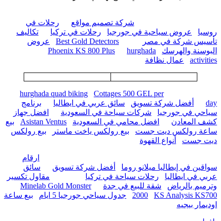
شركة تصميم مواقع
رحلات في
روسيا
عروض سياحية في جورجيا
رحلات في تركيا
تكاليف
تأسيس شركة في مصر
Best Gold Detectors
عروض
البوسنة والهرسك
hurghada
Phoenix KS 800 Plus
activities
عمال نظافة
hurghada quad biking
Cottages 500 GEL per
day
أفضل شركة تسويق
سائق عربي في ايطاليا
برنامج
سياحي في جورجيا
شركات سياحة في السعودية
افضل جهاز
كشف المعادن
افضل محامي في السعودية
Asistan Ventus
بيع
ساعة رولكس ديت جست
بيع رولكس ياخت ماستر
بيع رولكس
ديت جست
أنواع القهوة
ارقام
سواقين في إيطاليا ميلانو روما
أفضل شركة تسويق
سائق
عربي في ايطاليا
رحلات سياحة في تركيا
مقاول تكسير
وترميم بالرياض
شقة للبيع في جدة
Minelab Gold Monster
KS Analysis KS700
2000
جدول سياحي جورجيا 5 ايام
بيع ساعة
اوديمار بيجيه