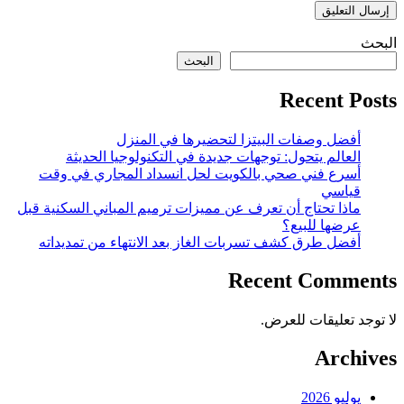
البحث
البحث
Recent Posts
أفضل وصفات البيتزا لتحضيرها في المنزل
العالم يتحول: توجهات جديدة في التكنولوجيا الحديثة
أسرع فني صحي بالكويت لحل انسداد المجاري في وقت
قياسي
ماذا تحتاج أن تعرف عن مميزات ترميم المباني السكنية قبل
عرضها للبيع؟
أفضل طرق كشف تسربات الغاز بعد الانتهاء من تمديداته
Recent Comments
لا توجد تعليقات للعرض.
Archives
يوليو 2026