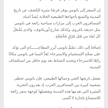
إن السفر إلى باتومي يوفر فرصًا مثيرة للكشف عن تاريخ
المدينة والتمتع بأجواءها الطبيعية الخلابة. يُشدَّ انتباه
المسافرون العرب إلى مزارات سياحية رائعة في باتومي
مثل حديقة باغروم، وكذلك شارع أورغانوف، والذى يُشْغَلُ
كل ليلة من قِبَل فِرْقٍ مُخْتَصَّةٍ.
إضافةً إلى ذلك، تضُمُّ باتومى أبرز المطاعِــــــَامِ التى تؤكد
على صحَّةِ اﻹستجمامِ والاسترخاء. يُعَدُّ السبا في باتومي مكانًا
رائعًا للاسترخاء وتجديد النشاط بعد يوم حافل من استكشاف
المدينة.
بفضل تاريخها الغني وجمالها الطبيعي، فإن باتومي تحظى
بشعبية كبيرة بين المسافرين العرب. إذ يقدرون التجربة
المثيرة التي تقدمها هذه المدينة وتفضيلها كوجهة سفر رائعة
للاستمتاع بإجازة لا تُنْسى.