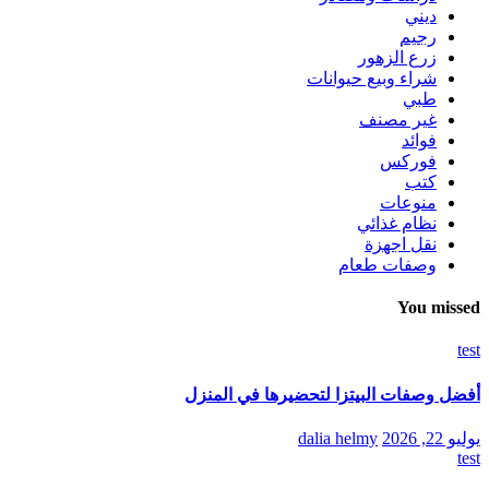
ديني
رجيم
زرع الزهور
شراء وبيع حيوانات
طبي
غير مصنف
فوائد
فوركس
كتب
منوعات
نظام غذائي
نقل اجهزة
وصفات طعام
You missed
test
أفضل وصفات البيتزا لتحضيرها في المنزل
يوليو 22, 2026
dalia helmy
test