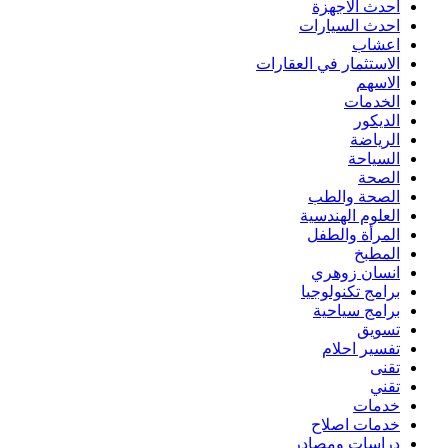
احدث الاجهزة
احدث السيارات
اعشاب
الاستثمار في العقارات
الاسهم
الخدمات
الديكور
الرياضة
السياحة
الصحة
الصحة والطب
العلوم الهندسية
المرأة والطفل
المطبخ
انسان زوهري
برامج تكنولوجيا
برامج سياحية
تسويق
تفسير احلام
تقنى
تقني
خدمات
خدمات اصلاح
دراسات ومصادر