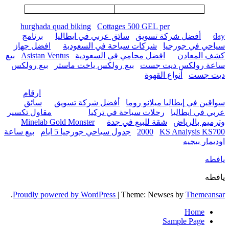
hurghada quad biking
Cottages 500 GEL per
day
أفضل شركة تسويق
سائق عربي في ايطاليا
برنامج
سياحي في جورجيا
شركات سياحة في السعودية
افضل جهاز
كشف المعادن
افضل محامي في السعودية
Asistan Ventus
بيع
ساعة رولكس ديت جست
بيع رولكس ياخت ماستر
بيع رولكس
ديت جست
أنواع القهوة
ارقام
سواقين في إيطاليا ميلانو روما
أفضل شركة تسويق
سائق
عربي في ايطاليا
رحلات سياحة في تركيا
مقاول تكسير
وترميم بالرياض
شقة للبيع في جدة
Minelab Gold Monster
KS Analysis KS700
2000
جدول سياحي جورجيا 5 ايام
بيع ساعة
اوديمار بيجيه
يافطه
يافطه
.
Proudly powered by WordPress
|
Theme: Newses by
Themeansar
Home
Sample Page