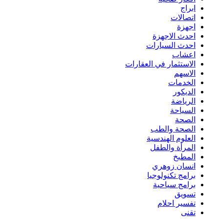
ابراج
اتصالات
اجهزة
احدث الاجهزة
احدث السيارات
اعشاب
الاستثمار في العقارات
الاسهم
الخدمات
الديكور
الرياضة
السياحة
الصحة
الصحة والطب
العلوم الهندسية
المرأة والطفل
المطبخ
انسان زوهري
برامج تكنولوجيا
برامج سياحية
تسويق
تفسير احلام
تقنى