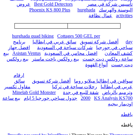
تأسيس شركة في مصر
Best Gold Detectors
عروض
البوسنة والهرسك
hurghada
Phoenix KS 800 Plus
activities
عمال نظافة
hurghada quad biking
Cottages 500 GEL per
day
أفضل شركة تسويق
سائق عربي في ايطاليا
برنامج
سياحي في جورجيا
شركات سياحة في السعودية
افضل جهاز
كشف المعادن
افضل محامي في السعودية
Asistan Ventus
بيع
ساعة رولكس ديت جست
بيع رولكس ياخت ماستر
بيع رولكس
ديت جست
أنواع القهوة
ارقام
سواقين في إيطاليا ميلانو روما
أفضل شركة تسويق
سائق
عربي في ايطاليا
رحلات سياحة في تركيا
مقاول تكسير
وترميم بالرياض
شقة للبيع في جدة
Minelab Gold Monster
KS Analysis KS700
2000
جدول سياحي جورجيا 5 ايام
بيع ساعة
اوديمار بيجيه
يافطه
يافطه