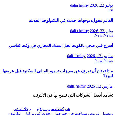
يوليو 22, 2026
dalia helmy
test
العالم يتحول: توجهات جديدة في التكنولوجيا الحديثة
يوليو 22, 2026
dalia helmy
New News
أسرع فني صحي بالكويت لحل انسداد المجاري في وقت قياسي
مارس 12, 2026
dalia helmy
New News
ماذا تحتاج أن تعرف عن مميزات ترميم المباني السكنية قبل عرضها
للبيع؟
مارس 12, 2026
dalia helmy
:شاهد أفضل الشركات التي ننصح بها في الأنترنت
شركة تصميم مواقع
رحلات في
روسيا
عروض سياحية في جورجيا
رحلات في تركيا
تكاليف