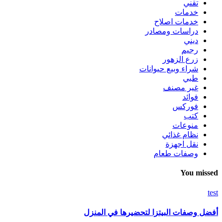
تقني
خدمات
خدمات اصلاح
دراسات ومصادر
ديني
رجيم
زرع الزهور
شراء وبيع حيوانات
طبي
غير مصنف
فوائد
فوركس
كتب
منوعات
نظام غذائي
نقل اجهزة
وصفات طعام
You missed
test
أفضل وصفات البيتزا لتحضيرها في المنزل