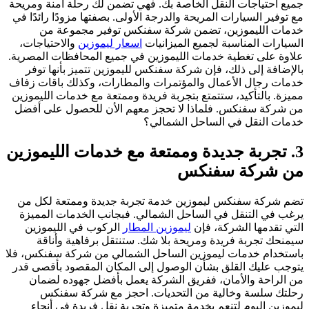
جميع احتياجات النقل الخاصة بك. فهي تضمن لك رحلة آمنة ومريحة
مع توفير السيارات المريحة والدرجة الأولى. بصفتها مزودًا رائدًا في
خدمات الليموزين، تضمن شركة سفنكس توفير مجموعة من
السيارات المناسبة لجميع الميزانيات
اسعار ليموزين
والاحتياجات،
علاوة على تغطية خدمات الليموزين في جميع المحافظات المصرية.
بالإضافة إلى ذلك، فإن شركة سفنكس لليموزين تتميز بأنها توفر
خدمات رجال الأعمال والمؤتمرات والمطارات، وكذلك باقات زفاف
مميزة. بالتأكيد، ستتمتع بتجربة فريدة وممتعة مع خدمات الليموزين
من شركة سفنكس. فلماذا لا تحجز معهم الأن للحصول على أفضل
خدمات النقل في الساحل الشمالي؟
3. تجربة جديدة وممتعة مع خدمات الليموزين
من شركة سفنكس
تضم شركة سفنكس ليموزين خدمة تجربة جديدة وممتعة لكل من
يرغب في التنقل في الساحل الشمالي. فبجانب الخدمات المميزة
التي تقدمها الشركة، فإن
ليموزين المطار
الركوب في الليموزين
سيمنحك تجربة فريدة ومريحة بلا شك. ستنتقل برفاهية وأناقة
باستخدام خدمات ليموزين الساحل الشمالي من شركة سفنكس، فلا
يتوجب عليك القلق بشأن الوصول إلى المكان المقصود بأقصى قدر
من الراحة والأمان، ففريق الشركة يعمل بأفضل جهوده لضمان
رحلتك سلسة وخالية من التحديات. احجز مع شركة سفنكس
ليموزين اليوم لتنعم بخدمة متميزة وتجربة نقل فريدة في أنحاء