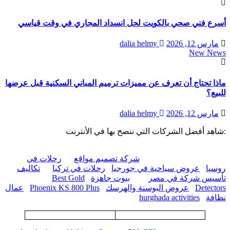
أسرع فني صحي بالكويت لحل انسداد المجاري في وقت قياسي
مارس 12, 2026
dalia helmy
New News
ماذا تحتاج أن تعرف عن مميزات ترميم المباني السكنية قبل عرضها
للبيع؟
مارس 12, 2026
dalia helmy
:شاهد أفضل الشركات التي ننصح بها في الأنترنت
شركة تصميم مواقع
رحلات في
روسيا
عروض سياحية في جورجيا
رحلات في تركيا
تكاليف
تأسيس شركة في مصر
بيوت جاهزة
Best Gold
Detectors
عروض البوسنة والهرسك
Phoenix KS 800 Plus
عمال
نظافة
hurghada activities