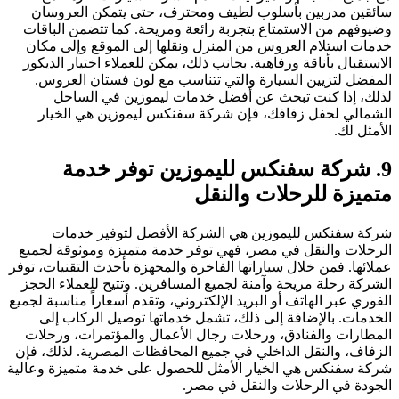
سائقين مدربين بأسلوب لطيف ومحترف، حتى يتمكن العروسان
وضيوفهم من الاستمتاع بتجربة رائعة ومريحة. كما تتضمن الباقات
خدمات استلام العروس من المنزل ونقلها إلى الموقع وإلى مكان
الاستقبال بأناقة ورفاهية. بجانب ذلك، يمكن للعملاء اختيار الديكور
المفضل لتزيين السيارة والتي تتناسب مع لون فستان العروس.
لذلك، إذا كنت تبحث عن أفضل خدمات ليموزين في الساحل
الشمالي لحفل زفافك، فإن شركة سفنكس ليموزين هي الخيار
الأمثل لك.
9. شركة سفنكس لليموزين توفر خدمة
متميزة للرحلات والنقل
شركة سفنكس لليموزين هي الشركة الأفضل لتوفير خدمات
الرحلات والنقل في مصر، فهي توفر خدمة متميزة وموثوقة لجميع
عملائها. فمن خلال سياراتها الفاخرة والمجهزة بأحدث التقنيات، توفر
الشركة رحلة مريحة وآمنة لجميع المسافرين. وتتيح للعملاء الحجز
الفوري عبر الهاتف أو البريد الإلكتروني، وتقدم أسعاراً مناسبة لجميع
الخدمات. بالإضافة إلى ذلك، تشمل خدماتها توصيل الركاب إلى
المطارات والفنادق، ورحلات رجال الأعمال والمؤتمرات، ورحلات
الزفاف، والنقل الداخلي في جميع المحافظات المصرية. لذلك، فإن
شركة سفنكس هي الخيار الأمثل للحصول على خدمة متميزة وعالية
الجودة في الرحلات والنقل في مصر.