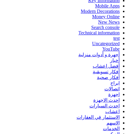
Key Information
Mobile Apps
Modern Decorations
Money Online
New News
Search console
Technical information
test
Uncategorized
YouTube
أجهرة و أدوات منزلية
أخبار
أفضل اعشاب
أفكار تسويقية
أفكار صحية
ابراج
اتصالات
اجهزة
احدث الاجهزة
احدث السيارات
اعشاب
الاستثمار في العقارات
الاسهم
الخدمات