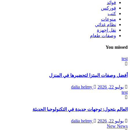
فوائد
فوركس
كتب
منوعات
نظام غذائي
نقل اجهزة
وصفات طعام
You missed
test
أفضل وصفات البيتزا لتحضيرها في المنزل
يوليو 22, 2026
dalia helmy
test
العالم يتحول: توجهات جديدة في التكنولوجيا الحديثة
يوليو 22, 2026
dalia helmy
New News