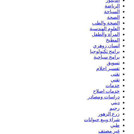
الديكور
الرياضة
السياحة
الصحة
الصحة والطب
العلوم الهندسية
المرأة والطفل
المطبخ
انسان زوهري
برامج تكنولوجيا
برامج سياحية
تسويق
تفسير احلام
تقنى
تقني
خدمات
خدمات اصلاح
دراسات ومصادر
ديني
رجيم
زرع الزهور
شراء وبيع حيوانات
طبي
غير مصنف