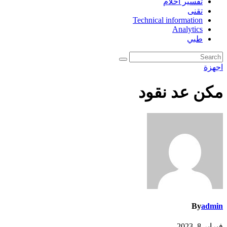
تفسير احلام
تقنى
Technical information
Analytics
طبي
اجهزة
مكن عد نقود
By
admin
فبراير 8, 2023