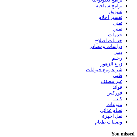
برامج سياحية
تسويق
تفسير احلام
تقنى
تقني
خدمات
خدمات اصلاح
دراسات ومصادر
ديني
رجيم
زرع الزهور
شراء وبيع حيوانات
طبي
غير مصنف
فوائد
فوركس
كتب
منوعات
نظام غذائي
نقل اجهزة
وصفات طعام
You missed