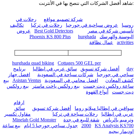
:شاهد أفضل الشركات التي ننصح بها في الأنترنت
شركة تصميم مواقع
رحلات في
روسيا
عروض سياحية في جورجيا
رحلات في تركيا
تكاليف
تأسيس شركة في مصر
Best Gold Detectors
عروض
البوسنة والهرسك
hurghada
Phoenix KS 800 Plus
activities
عمال نظافة
hurghada quad biking
Cottages 500 GEL per
day
أفضل شركة تسويق
سائق عربي في ايطاليا
برنامج
سياحي في جورجيا
شركات سياحة في السعودية
افضل جهاز
كشف المعادن
افضل محامي في السعودية
Asistan Ventus
بيع
ساعة رولكس ديت جست
بيع رولكس ياخت ماستر
بيع رولكس
ديت جست
أنواع القهوة
ارقام
سواقين في إيطاليا ميلانو روما
أفضل شركة تسويق
سائق
عربي في ايطاليا
رحلات سياحة في تركيا
مقاول تكسير
وترميم بالرياض
شقة للبيع في جدة
Minelab Gold Monster
KS Analysis KS700
2000
جدول سياحي جورجيا 5 ايام
بيع ساعة
اوديمار بيجيه