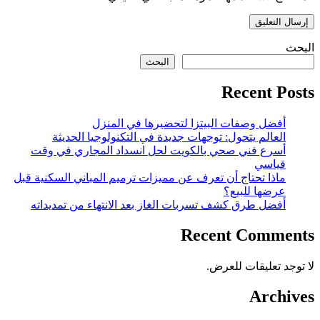
البحث
البحث
Recent Posts
أفضل وصفات البيتزا لتحضيرها في المنزل
العالم يتحول: توجهات جديدة في التكنولوجيا الحديثة
أسرع فني صحي بالكويت لحل انسداد المجاري في وقت
قياسي
ماذا تحتاج أن تعرف عن مميزات ترميم المباني السكنية قبل
عرضها للبيع؟
أفضل طرق كشف تسربات الغاز بعد الانتهاء من تمديداته
Recent Comments
لا توجد تعليقات للعرض.
Archives