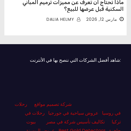
ماذا تحتاج أن تعرف عن مميزات ترميم المباني
السكنية قبل عرضها للبيع؟
DALIA HELMY
مارس 12, 2026
:شاهد أفضل الشركات التي ننصح بها في الأنترنت
شركة تصميم مواقع
رحلات
في روسيا
عروض سياحية في جورجيا
رحلات في
تركيا
تكاليف تأسيس شركة في مصر
بيوت
جاهزة
Best Gold Detectors
عروض البوسنة