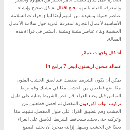
والمعرفة للقيام بالمهمة
فتح اقفال
بشكل صحيح وإنشاء
عناصر جميلة ومفيدة. من المهم أيضًا اتباع إجراءات السلامة
الأساسية لأعمال النجارة. لمعرفة المزيد حول سلامة الأعمال
الخشبية وبناء عناصر متينة ومتينة ، استمر في قراءة هذه
المقالة.
أشكال واجهات عمائر
غسالة صحون اريستون ابيض 7 برامج 14
يمكن أن يكون الشريط صديقك عند لصق الخشب الملون
معًا. ضع قطعتين من الخشب معًا في مشبك وقم بربط
التماس قبل وضع الغراء. قم بقص الشريط بعناية على طول
تركيب ابواب اكورديون
المفصل ثم افصل قطعتين من
الخشب وقم بتطبيق الغراء على طول المفصل. ثبتيهما معًا
واتركيه حتى يجف. سيحافظ الشريط اللاصق على الغراء
بعيدًا عن الخشب ويسهل إزالته بمجرد أن يجف الصمغ.