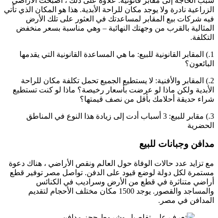
سبب الحاجة إلى مقابر قانونية. علاوة على ذلك ، أصبحت الأراضي
الزراعية نادرة ولا يوجد مكان للراحة الأبدية. هذا هو المكان الذي تأتي
فيه شركات بيع المقابر لمساعدتك في العثور على تلك الأرض
المثالية بالقرب من وجهتك النهائية – وهي مناسبة بسعر منخفض
التكلفة.
1.) المقابر القانونية للبيع: ما هي المساعدة القانونية التي يقدمها
البائعون؟
2.) المقابر والأفنية: لا يستطيع الجميع تحمل تكلفة مكان للراحة
الأبدية ولكن ماذا لو عرضت بأسعار رخيصة؟ ماذا لو كنت تستطيع
شراء حديقة أحلامك بأقل من نصف قيمتها؟
3.) مقابر للبيع: 3 أسباب أدت إلى زيادة هذا النوع في المناطق
الحضرية
مدافن وجبانات للبيع
مع تزايد عدد حالات الوفاة حول العالم ونقص الأراضي ، هناك دعوة
مستمرة لكل دولة لوضع قيود على الدفن. تواصل مصر توفير قطع
أراضي متناثرة في قطع من الأرض وسراديب في الكنائس
والمساجد والقصور. يوجد 1500 مكان مختلف الأحجام لتقديم
المدافن في مصر.