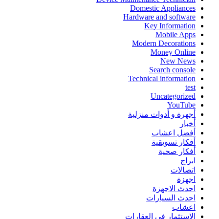
Domestic Appliances
Hardware and software
Key Information
Mobile Apps
Modern Decorations
Money Online
New News
Search console
Technical information
test
Uncategorized
YouTube
أجهرة و أدوات منزلية
أخبار
أفضل اعشاب
أفكار تسويقية
أفكار صحية
ابراج
اتصالات
اجهزة
احدث الاجهزة
احدث السيارات
اعشاب
الاستثمار في العقارات