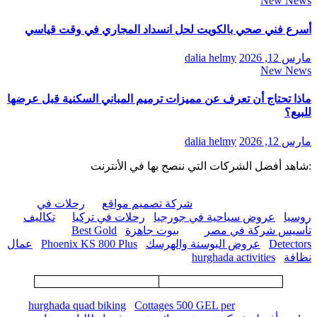
New News
أسرع فني صحي بالكويت لحل انسداد المجاري في وقت قياسي
مارس 12, 2026
dalia helmy
New News
ماذا تحتاج أن تعرف عن مميزات ترميم المباني السكنية قبل عرضها
للبيع؟
مارس 12, 2026
dalia helmy
:شاهد أفضل الشركات التي ننصح بها في الأنترنت
شركة تصميم مواقع
رحلات في
روسيا
عروض سياحية في جورجيا
رحلات في تركيا
تكاليف
تأسيس شركة في مصر
بيوت جاهزة
Best Gold
Detectors
عروض البوسنة والهرسك
Phoenix KS 800 Plus
عمال
نظافة
hurghada activities
hurghada quad biking
Cottages 500 GEL per