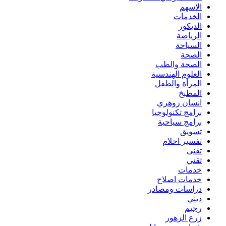
الاسهم
الخدمات
الديكور
الرياضة
السياحة
الصحة
الصحة والطب
العلوم الهندسية
المرأة والطفل
المطبخ
انسان زوهري
برامج تكنولوجيا
برامج سياحية
تسويق
تفسير احلام
تقنى
تقني
خدمات
خدمات اصلاح
دراسات ومصادر
ديني
رجيم
زرع الزهور