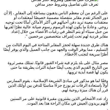
تعرف على تفاصيل وشروط حجز مدافن
على الرغم من أن معظم الناس يذهبون ببساطة إلى المقابر ، إلا أن
دور الجنائز تقدم مقابر منفصلة مصممة خصيصًا لمعتقدات أو
معتقدات معينة تريد دفن أحبائهم في أكثر الأماكن أمانًا تحت توجيه
روحي. وعادةً ما يكون لهذه الرسوم رسوم صيانة عالية نظرًا لقربها
من جبل سيناء أو يتم النظر في رغبات الأعضاء من خلال إعداد
مقابر فردية لهم تحت إشراف متخصصين مرخصين ".
هناك طرق جديدة سهلة لحجز المقابر المتاحة في اليوم الثالث من
التسليم ، مما يوفر الوقت والجهد من جانب العميل والذي يوفر أيضًا
أطرًا سريعة لتجنب الأخطاء.
مصر مثال على بلد يلزم فيه شراء القبور قانونًا. تمتلك مصر ثروة
من التاريخ القديم الذي يجب أيضًا حماية التراث بطريقة ما حتى
يكون لها قصة أبدية ترويها.
وفقًا لما هو مذكور في مبادئ الشريعة الإسلامية ، يقوم الممارس
أولاً باستعادة الرفات ثم يوزع جزءًا مناسبًا للدفن بين أولئك الذين
قرر أن هناك ميزة روحية لهم.
زاد عدد الأشخاص الذين يشترون مقبرة قانونية على مر السنين
لأنهم يريدون العيش في مكان الراحة هذا بعد الموت.