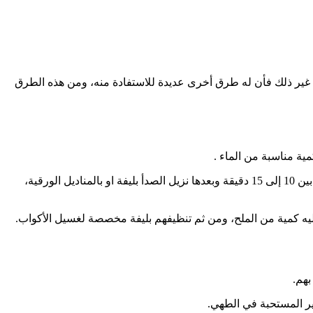
ى غير ذلك فأن له طرق أخرى عديدة للاستفادة منه، ومن هذه الطرق
ية مناسبة من الماء .
وذلك حتى تغطي الماء المقلاة بالكامل، ونترك المقلاة بداخل الوعاء ونقوم بنقعها، ثم نضيف قطرات من عصير الليمون ، وبعد فترة تتراوح ما بين 10 إلى 15 دقيقة وبعدها نزيل الصدأ بليفة او بالمناديل الورقية،
يه كمية من الملح، ومن ثم تنظيفهم بليفة مخصصة لغسيل الأكواب.
هم.
ير المستحبة في الطهي.