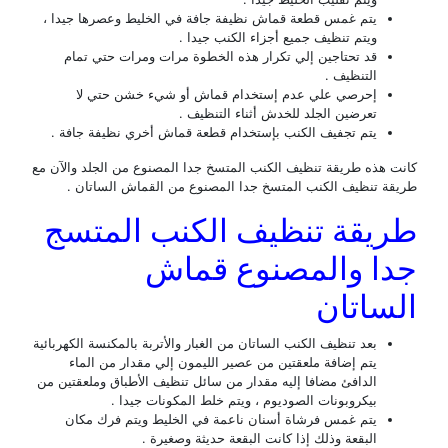
يتم غمس قطعة قماش نظيفة جافة في الخليط وعصرها جيدا ،
ويتم تنظيف جميع أجزاء الكنب جيدا .
قد تحتاجين إلي تكرار هذه الخطوة مرات ومرات حتي تمام
التنظيف .
إحرصي علي عدم إستخدام قماش أو شيء خشن حتي لا
تعرضين الجلد للخدش أثناء التنظيف .
يتم تجفيف الكنب بإستخدام قطعة قماش أخري نظيفة جافة .
 هذه طريقة تنظيف الكنب المتسخ جدا المصنوع من الجلد والآن مع
ة تنظيف الكنب المتسخ جدا المصنوع من القماش الساتان .
يقة تنظيف الكنب المتسج
ا والمصنوع قماش
ساتان
بعد تنظيف الكنب الساتان من الغبار والأتربة بالمكنسة الكهربائية
يتم إضافة ملعقتين من عصير الليمون إلي مقدار من الماء
الدافئ مضافا إليه مقدار من سائل تنظيف الأطباق وملعقتين من
بيكروبونات الصوديوم ، ويتم خلط المكونات جيدا .
يتم غمس فرشاة أسنان ناعمة في الخليط ويتم فرك مكان
البقعة وذلك إذا كانت البقعة حديثة وصغيرة .