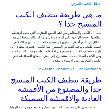
ل التكييف المركزى
 هي طريقة تنظيف الكنب
متسخ جدا ؟
أن الكنب والمجالس من أهم القطع المنزلية التي يجب الإهتمام
فتها ، حيث الواجهة لكي أمام ضيوفك وزوارك لذلك سعينا في هذا
المقال ان نقدم أفضل 3 طرق في تنظيف الكنب المتسخ وذلك علي
طبيعة ونوعية القماش المصنوع منه الكنب ، فسوف نتطرق إلي
ة تنظيف الكنب المصنوع من الأقمشة العادية ومن الكنب والجلد
الكنب الساتان ، كما سنتطرق إلي بعض النصائح للمحافظة علي
ب والمجالس من الإتساخ والبقع .
How to use Tubemate YouTube Downlo
يقة تنظيف الكنب المتسج
ا والمصنوع من الأقمشة
عادية والأقمشة السميكة
احرصي علي تنظيف الكنب من الغبار والأتربة مع مراعاة الزوايا