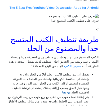
The 5 Best Free YouTube Video Downloader Apps for And
 على تنظيف الكنب المتسخ جدا
يقة تنظيف الكنب المتسج
ا والمصنوع من الجلد
ب المصنوع من الجلد يحتاج إلي منظف زيتي لتنظيفه جيدا وإضفاء
عان عليه ومنعه من الخدش أثناء التنظيف لذلك يفضل إستخدام هذه
يقة أثناء
تنظيف الكنب
الجلد من البقع المختلفة :
يفضل أن يتم تنظيف الكنب الجلد أولا من الغبار والأتربة
بإستخدام المكنسة الكهربائية واستخدمي الفتحة ذات الفوهة
الصغيرة لتنظيف أركان الكنب من الغبار المتراكم ، وفي حالة
وجود غبار لاصق يصعب إزالتة يمكنك إستخدام فرشاة لتنظيف
الأقمشة الجلد
من هنا
.
يتم إضافة نصف كوب من الخل مع ربع كوب من زيت الزيتون مع
عصر ليمون علي الخليط وإضافة مقدار من سائل تنظيف الأطباق
ويتم تقليب الخليط جيدا .