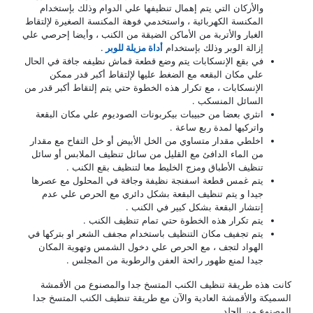
والأركان التي يتم إهمال تنظيفها علي الدوام وذلك بإستخدام
المكنسة الكهربائية ، واستخدمي فوهة المكنسة الصغيرة لإلتقاط
الغبار والأتربة من الأماكن الضيقة من الكنب ، وأيضا إحرصي علي
إزالة الوبر وذلك بإستخدام
أداة مزيلة للوبر
.
في بقع الإنسكابات يتم وضع قطعة قماش نظيفه جافة في الحال
علي مكان البقعه مع الضغط عليها لإلتقاط أكبر قدر ممكن
الإنسكابات ، مع تكرار هذه الخطوة حتي يتم إلتقاط أكبر قدر من
السائل المنسكب .
انثري بعضا من حبيبات بيكربونات الصوديوم علي مكان البقعة
واتركيها لمدة ربع ساعة .
اخلطي مقدار متساوي من الخل الأبيض أو خل التفاح مع مقدار
من الماء الدافئ مع القليل من سائل تنظيف الملابس أو سائل
تنظيف الأطباق ومزج الخليط معا لتنظيف بقع الكنب .
يتم غمس قطعة اسفنجة نظيفة وجافة في المحلول مع عصرها
جيدا و يتم تنظيف البقعة بشكل دائري مع الحرص علي عدم
إنتشار البقعة بشكل كبير في الكنب .
يتم تكرار هذه الخطوة حتي تمام تنظيف الكنب .
يتم تجفيف مكان التنظيف باستخدام مجفف الشعر او بتركها في
الهواد لتجف ، مع الحرص علي دخول الشمس وتهوية المكان
جيدا لمنع ظهور رائحة العفن والرطوبة من المجلس .
 هذه طريقة تنظيف الكنب المتسخ جدا والمصنوع من الأقمشة
يكة والأقمشة العادية والآن مع طريقة تنظيف الكنب المتسخ جدا
نوع من الجلد .