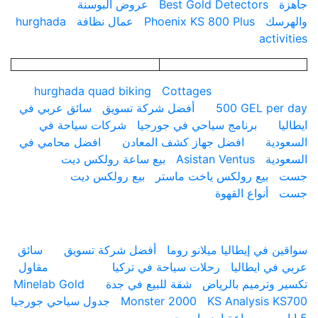
Best Gold Detectors
عروض البوسنة
سك
Phoenix KS 800 Plus
عمال نظافة
hurghada
acti
hurghada quad biking
Cottages
500 GEL pe
أفضل شركة تسويق
سائق عربي في
برنامج سياحي في جورجيا
شركات سياحة في
ية
افضل جهاز كشف المعادن
افضل محامي في
ية
Asistan Ventus
بيع ساعة رولكس ديت
بيع رولكس ياخت ماستر
بيع رولكس ديت
أنواع القهوة
ارقام
 في إيطاليا ميلانو روما
أفضل شركة تسويق
سائق
ي ايطاليا
رحلات سياحة في تركيا
مقاول
 وترميم بالرياض
شقة للبيع في جدة
Minelab Gold
KS Analysis 
Monster 2000
جدول سياحي جورجيا