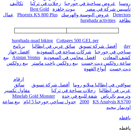
روسيا
عروض سياحية في جورجيا
رحلات في تركيا
تكاليف
تأسيس شركة في مصر
بيوت جاهزة
Best Gold
Detectors
عروض البوسنة والهرسك
Phoenix KS 800 Plus
عمال
نظافة
hurghada activities
hurghada quad biking
Cottages 500 GEL per
day
أفضل شركة تسويق
سائق عربي في ايطاليا
برنامج
سياحي في جورجيا
شركات سياحة في السعودية
افضل جهاز
كشف المعادن
افضل محامي في السعودية
Asistan Ventus
بيع
ساعة رولكس ديت جست
بيع رولكس ياخت ماستر
بيع رولكس
ديت جست
أنواع القهوة
ارقام
سواقين في إيطاليا ميلانو روما
أفضل شركة تسويق
سائق
عربي في ايطاليا
رحلات سياحة في تركيا
مقاول تكسير
وترميم بالرياض
شقة للبيع في جدة
Minelab Gold Monster
KS Analysis KS700
2000
جدول سياحي جورجيا 5 ايام
بيع ساعة
اوديمار بيجيه
يافطه
يافطه