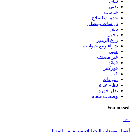
تقنى
تقني
خدمات
خدمات اصلاح
دراسات ومصادر
ديني
رجيم
زرع الزهور
شراء وبيع حيوانات
طبي
غير مصنف
فوائد
فوركس
كتب
منوعات
نظام غذائي
نقل اجهزة
وصفات طعام
You missed
test
أفضل وصفات البيتزا لتحضيرها في المنزل