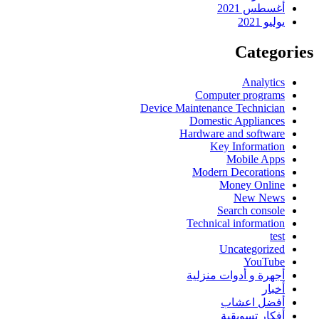
أغسطس 2021
يوليو 2021
Categories
Analytics
Computer programs
Device Maintenance Technician
Domestic Appliances
Hardware and software
Key Information
Mobile Apps
Modern Decorations
Money Online
New News
Search console
Technical information
test
Uncategorized
YouTube
أجهرة و أدوات منزلية
أخبار
أفضل اعشاب
أفكار تسويقية