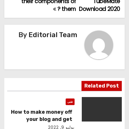
المقالات
their components of
TubeMate
them ?
Download 2020
By
Editorial Team
Related Post
تقنى
How to make money off
your blog and get
revenue
يوليو 9, 2022