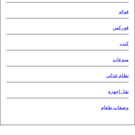
فوا
فورك
كت
منوع
نظام غذا
نقل اجه
وصفات طعا