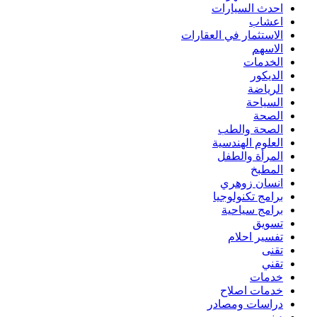
احدث السيارات
اعشاب
الاستثمار في العقارات
الاسهم
الخدمات
الديكور
الرياضة
السياحة
الصحة
الصحة والطب
العلوم الهندسية
المرأة والطفل
المطبخ
انسان زوهري
برامج تكنولوجيا
برامج سياحية
تسويق
تفسير احلام
تقنى
تقني
خدمات
خدمات اصلاح
دراسات ومصادر