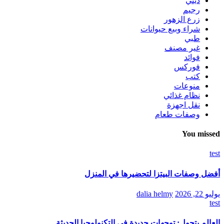
ديني
رجيم
زرع الزهور
شراء وبيع حيوانات
طبي
غير مصنف
فوائد
فوركس
كتب
منوعات
نظام غذائي
نقل اجهزة
وصفات طعام
You missed
test
أفضل وصفات البيتزا لتحضيرها في المنزل
يوليو 22, 2026
dalia helmy
test
العالم يتحول: توجهات جديدة في التكنولوجيا الحديثة