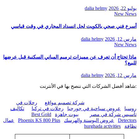
يوليو 22, 2026
dalia helmy
New News
أسرع فني صحي بالكويت لحل انسداد المجاري في وقت قياسي
مارس 12, 2026
dalia helmy
New News
ماذا تحتاج أن تعرف عن مميزات ترميم المباني السكنية قبل عرضها
للبيع؟
مارس 12, 2026
dalia helmy
:شاهد أفضل الشركات التي ننصح بها في الأنترنت
شركة تصميم مواقع
رحلات في
روسيا
عروض سياحية في جورجيا
رحلات في تركيا
تكاليف
تأسيس شركة في مصر
بيوت جاهزة
Best Gold
Detectors
عروض البوسنة والهرسك
Phoenix KS 800 Plus
عمال
نظافة
hurghada activities