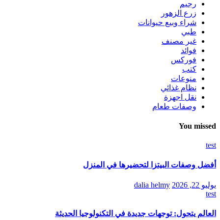
رجيم
زرع الزهور
شراء وبيع حيوانات
طبي
غير مصنف
فوائد
فوركس
كتب
منوعات
نظام غذائي
نقل اجهزة
وصفات طعام
You missed
test
أفضل وصفات البيتزا لتحضيرها في المنزل
يوليو 22, 2026
dalia helmy
test
العالم يتحول: توجهات جديدة في التكنولوجيا الحديثة