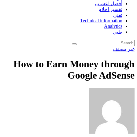
أفضل اعشاب
تفسير احلام
تقنى
Technical information
Analytics
طبي
غير مصنف
How to Earn Money through
Google AdSense