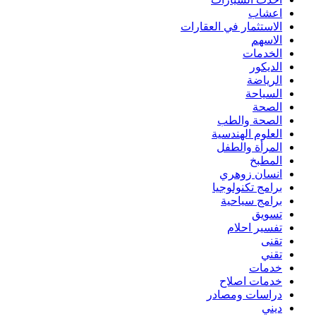
اعشاب
الاستثمار في العقارات
الاسهم
الخدمات
الديكور
الرياضة
السياحة
الصحة
الصحة والطب
العلوم الهندسية
المرأة والطفل
المطبخ
انسان زوهري
برامج تكنولوجيا
برامج سياحية
تسويق
تفسير احلام
تقنى
تقني
خدمات
خدمات اصلاح
دراسات ومصادر
ديني