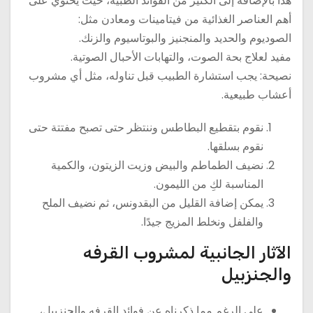
هذا بالإضافة إلى الكثير من الفوائد الطبية، حيث يحتوي على
أهم العناصر الغذائية من فيتامينات ومعادن مثل:
الصوديوم والحديد والمنجنيز والبوتاسيوم والزنك.
مفيد لعلاج بحة الصوت، والتهابات الأحبال الصوتية.
نصيحة: يجب استشارة الطبيب قبل تناوله، مثل أي مشروب
أعشاب طبيعية.
نقوم بتقطيع البطاطس وننتظر حتى تصبح مفتتة حتى
نقوم بسلقها.
نضيف الطماطم والبيض وزيت الزيتون، والكمية
المناسبة لكِ من الليمون.
يمكن إضافة القليل من البقدونس، ثم نضيف الملح
والفلفل ونخلط المزيج جيدًا.
الآثار الجانبية لمشروب القرفه
والجنزبيل
على الرغم مما ذكرناه عن فوائد القرفه والجنزبيل،