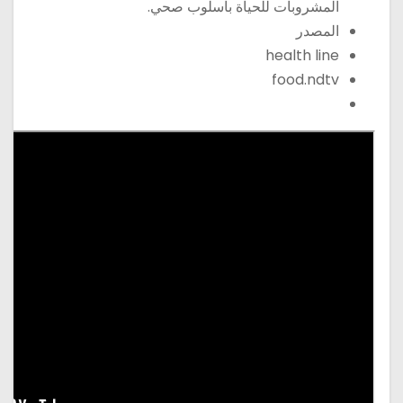
المشروبات للحياة بأسلوب صحي.
المصدر
health line
food.ndtv