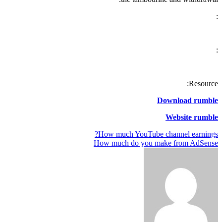
:
:
Resource:
Download rumble
Website rumble
تصفّح
How much YouTube channel earnings?
How much do you make from AdSense
المقالات