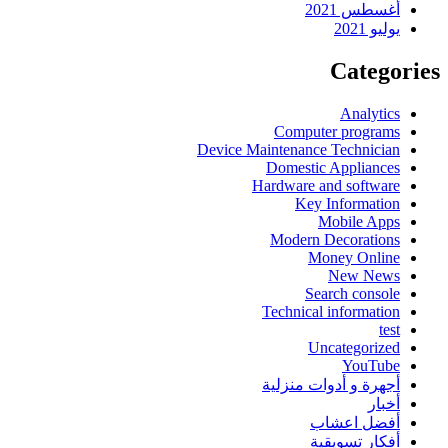
أغسطس 2021
يوليو 2021
Categories
Analytics
Computer programs
Device Maintenance Technician
Domestic Appliances
Hardware and software
Key Information
Mobile Apps
Modern Decorations
Money Online
New News
Search console
Technical information
test
Uncategorized
YouTube
أجهرة و أدوات منزلية
أخبار
أفضل اعشاب
أفكار تسويقية