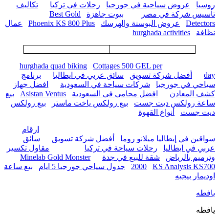
روسيا
عروض سياحية في جورجيا
رحلات في تركيا
تكاليف
تأسيس شركة في مصر
بيوت جاهزة
Best Gold
Detectors
عروض البوسنة والهرسك
Phoenix KS 800 Plus
عمال
نظافة
hurghada activities
hurghada quad biking
Cottages 500 GEL per
day
أفضل شركة تسويق
سائق عربي في ايطاليا
برنامج
سياحي في جورجيا
شركات سياحة في السعودية
افضل جهاز
كشف المعادن
افضل محامي في السعودية
Asistan Ventus
بيع
ساعة رولكس ديت جست
بيع رولكس ياخت ماستر
بيع رولكس
ديت جست
أنواع القهوة
ارقام
سواقين في إيطاليا ميلانو روما
أفضل شركة تسويق
سائق
عربي في ايطاليا
رحلات سياحة في تركيا
مقاول تكسير
وترميم بالرياض
شقة للبيع في جدة
Minelab Gold Monster
KS Analysis KS700
2000
جدول سياحي جورجيا 5 ايام
بيع ساعة
اوديمار بيجيه
يافطه
يافطه