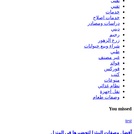
تقنى
تقني
خدمات
خدمات اصلاح
دراسات ومصادر
ديني
رجيم
زرع الزهور
شراء وبيع حيوانات
طبي
غير مصنف
فوائد
فوركس
كتب
منوعات
نظام غذائي
نقل اجهزة
وصفات طعام
You missed
test
أفضل وصفات البيتزا لتحضيرها في المنزل