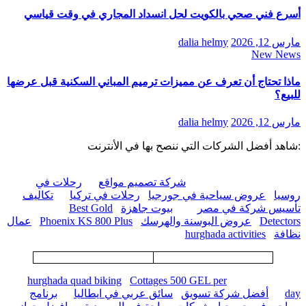
أسرع فني صحي بالكويت لحل انسداد المجاري في وقت قياسي
مارس 12, 2026
dalia helmy
New News
ماذا تحتاج أن تعرف عن مميزات ترميم المباني السكنية قبل عرضها
للبيع؟
مارس 12, 2026
dalia helmy
:شاهد أفضل الشركات التي ننصح بها في الأنترنت
شركة تصميم مواقع
رحلات في
روسيا
عروض سياحية في جورجيا
رحلات في تركيا
تكاليف
تأسيس شركة في مصر
بيوت جاهزة
Best Gold
Detectors
عروض البوسنة والهرسك
Phoenix KS 800 Plus
عمال
نظافة
hurghada activities
hurghada quad biking
Cottages 500 GEL per
day
أفضل شركة تسويق
سائق عربي في ايطاليا
برنامج