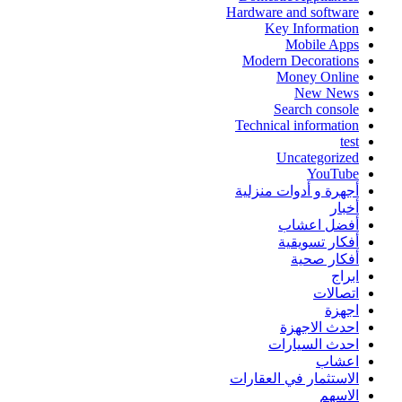
Hardware and software
Key Information
Mobile Apps
Modern Decorations
Money Online
New News
Search console
Technical information
test
Uncategorized
YouTube
أجهرة و أدوات منزلية
أخبار
أفضل اعشاب
أفكار تسويقية
أفكار صحية
ابراج
اتصالات
اجهزة
احدث الاجهزة
احدث السيارات
اعشاب
الاستثمار في العقارات
الاسهم