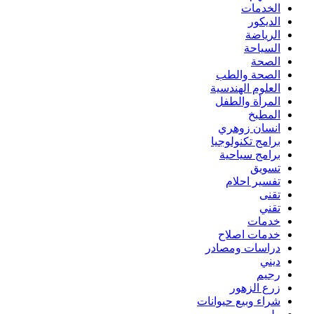
الخدمات
الديكور
الرياضة
السياحة
الصحة
الصحة والطب
العلوم الهندسية
المرأة والطفل
المطبخ
انسان زوهري
برامج تكنولوجيا
برامج سياحية
تسويق
تفسير احلام
تقنى
تقني
خدمات
خدمات اصلاح
دراسات ومصادر
ديني
رجيم
زرع الزهور
شراء وبيع حيوانات