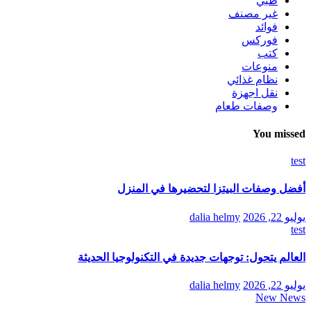
طبي
غير مصنف
فوائد
فوركس
كتب
منوعات
نظام غذائي
نقل اجهزة
وصفات طعام
You missed
test
أفضل وصفات البيتزا لتحضيرها في المنزل
يوليو 22, 2026
dalia helmy
test
العالم يتحول: توجهات جديدة في التكنولوجيا الحديثة
يوليو 22, 2026
dalia helmy
New News