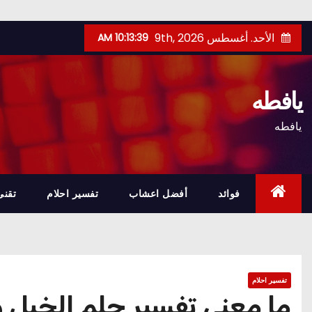
Ski
الأحد. أغسطس 9th, 2026
10:13:40 AM
t
conten
يافطه
يافطه
فوائد
أفضل اعشاب
تفسير احلام
تقنى
تفسير احلام
ما معني تفسير حلم الخيل و