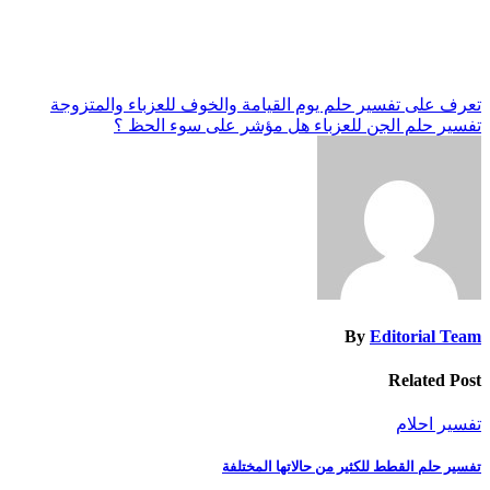
تصفّح
تعرف على تفسير حلم يوم القيامة والخوف للعزباء والمتزوجة
تفسير حلم الجن للعزباء هل مؤشر على سوء الحظ ؟
المقالات
By
Editorial Team
Related Post
تفسير احلام
تفسير حلم القطط للكثير من حالاتها المختلفة