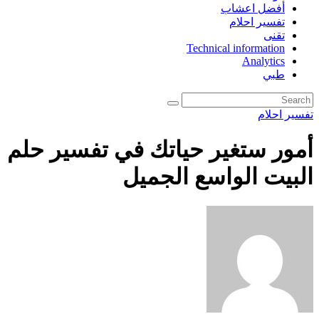
أفضل اعشاب
تفسير احلام
تقنى
Technical information
Analytics
طبي
تفسير احلام
أمور ستغير حياتك في تفسير حلم
البيت الواسع الجميل