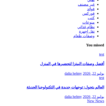
غير مصنف
فوائد
فوركس
كتب
منوعات
نظام غذائي
نقل اجهزة
وصفات طعام
You missed
test
أفضل وصفات البيتزا لتحضيرها في المنزل
يوليو 22, 2026
dalia helmy
test
العالم يتحول: توجهات جديدة في التكنولوجيا الحديثة
يوليو 22, 2026
dalia helmy
New News