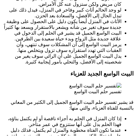
كان مريض ولكن ستزول عنه كل الأمراض.
لو وجد الحالم أثاث كبير وفاخر في المنزل، فيدل ذلك على
تبدل الحال إلى الأفضل، والسعادة بعد الحزن.
الأثاث في المنزل أيضاً يكون دليل على الحصول على وظيفة
جديدة سوف تغير من شأنه ويشعر بالاستقرار ويسعد بها كثيراً
البيت الواسع الجميل قد يشير في الحلم إلى الدخول في
علاقة جديدة مثل الزواج وبدء حياة سعيدة بين الطرفين.
يرمز البيت الواسع إلى أن المشكلات سوف تنتهي، وأن
العقبات التي تهدد استقراره سوف تزول ويتخلص منها.
يدل البيت الواسع الجميل على أن الرائي سوف يغير من
شخصيته إلى الأفضل، والتحلي بأمور إيجابية كثيرة.
البيت الواسع الجديد للعزباء
تفسير حلم البيت الواسع
قد يشير تفسير حلم البيت الواسع الجميل إلى الكثير من المعاني
بالنسبة للفتاة العزباء، والتي منها:
إذا كان المنزل في الحلم به أجزاء ناقصة أو لم يكتمل بناؤه،
فهذا الحلم يدل على أنها ستتزوج في عمر متأخر.
عندما تكون الفتاة مخطوبة والمنزل لم يكتمل، فذلك دليل
على اشتعال الكثير من المشكلات بينهم، والتي تستمر لفترة