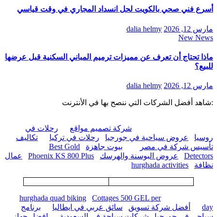
أسرع فني صحي بالكويت لحل انسداد المجاري في وقت قياسي
مارس 12, 2026
dalia helmy
New News
ماذا تحتاج أن تعرف عن مميزات ترميم المباني السكنية قبل عرضها
للبيع؟
مارس 12, 2026
dalia helmy
:شاهد أفضل الشركات التي ننصح بها في الأنترنت
شركة تصميم مواقع
رحلات في
روسيا
عروض سياحية في جورجيا
رحلات في تركيا
تكاليف
تأسيس شركة في مصر
بيوت جاهزة
Best Gold
Detectors
عروض البوسنة والهرسك
Phoenix KS 800 Plus
عمال
نظافة
hurghada activities
hurghada quad biking
Cottages 500 GEL per
day
أفضل شركة تسويق
سائق عربي في ايطاليا
برنامج
سياحي في جورجيا
شركات سياحة في السعودية
افضل جهاز