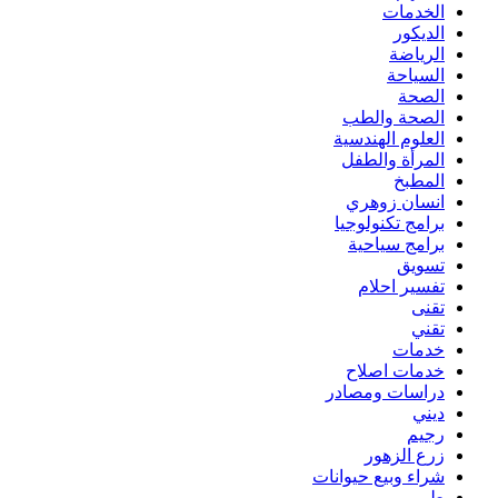
الخدمات
الديكور
الرياضة
السياحة
الصحة
الصحة والطب
العلوم الهندسية
المرأة والطفل
المطبخ
انسان زوهري
برامج تكنولوجيا
برامج سياحية
تسويق
تفسير احلام
تقنى
تقني
خدمات
خدمات اصلاح
دراسات ومصادر
ديني
رجيم
زرع الزهور
شراء وبيع حيوانات
طبي