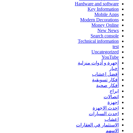
Hardware and software
Key Information
Mobile Apps
Modern Decorations
Money Online
New News
Search console
Technical information
test
Uncategorized
YouTube
أجهرة و أدوات منزلية
أخبار
أفضل اعشاب
أفكار تسويقية
أفكار صحية
ابراج
اتصالات
اجهزة
احدث الاجهزة
احدث السيارات
اعشاب
الاستثمار في العقارات
الاسهم