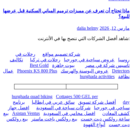
ماذا تحتاج أن تعرف عن مميزات ترميم المباني السكنية قبل عرضها
للبيع؟
مارس 12, 2026
dalia helmy
:شاهد أفضل الشركات التي ننصح بها في الأنترنت
شركة تصميم مواقع
رحلات في
روسيا
عروض سياحية في جورجيا
رحلات في تركيا
تكاليف
تأسيس شركة في مصر
بيوت جاهزة
Best Gold
Detectors
عروض البوسنة والهرسك
Phoenix KS 800 Plus
عمال
نظافة
hurghada activities
hurghada quad biking
Cottages 500 GEL per
day
أفضل شركة تسويق
سائق عربي في ايطاليا
برنامج
سياحي في جورجيا
شركات سياحة في السعودية
افضل جهاز
كشف المعادن
افضل محامي في السعودية
Asistan Ventus
بيع
ساعة رولكس ديت جست
بيع رولكس ياخت ماستر
بيع رولكس
ديت جست
أنواع القهوة