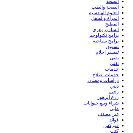
الصحة
الصحة والطب
العلوم الهندسية
المرأة والطفل
المطبخ
انسان زوهري
برامج تكنولوجيا
برامج سياحية
تسويق
تفسير احلام
تقنى
تقني
خدمات
خدمات اصلاح
دراسات ومصادر
ديني
رجيم
زرع الزهور
شراء وبيع حيوانات
طبي
غير مصنف
فوائد
فوركس
كتب