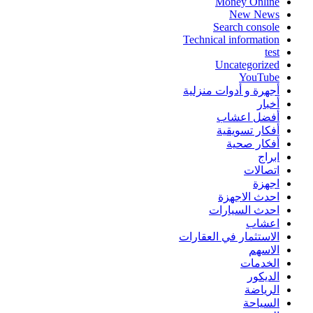
Money Online
New News
Search console
Technical information
test
Uncategorized
YouTube
أجهرة و أدوات منزلية
أخبار
أفضل اعشاب
أفكار تسويقية
أفكار صحية
ابراج
اتصالات
اجهزة
احدث الاجهزة
احدث السيارات
اعشاب
الاستثمار في العقارات
الاسهم
الخدمات
الديكور
الرياضة
السياحة