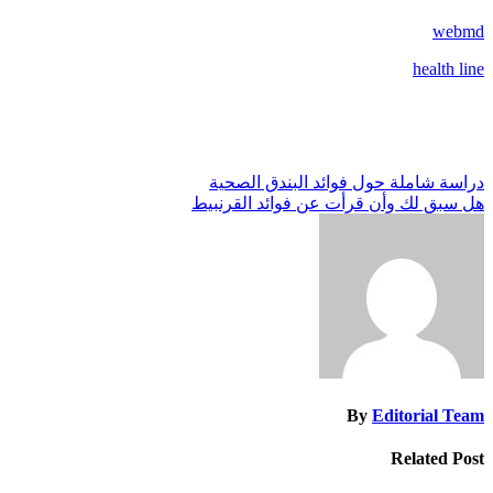
webmd
health line
تصفّح
دراسة شاملة حول فوائد البندق الصحية
هل سبق لك وأن قرأت عن فوائد القرنبيط
المقالات
By
Editorial Team
Related Post