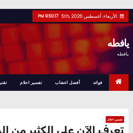
Ski
الأربعاء. أغسطس 5th, 2026
9:50:18 PM
t
conten
يافطه
يافطه
فوائد
أفضل اعشاب
تفسير احلام
تقنى
تفسير احلام
تعرف الآن على الكثير من ا