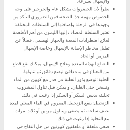
والإسهال بسرعة.
نظراً لأن الخضروات بشكل عام والجرجير على وجه
الخصوص مهمة جدًا للصحة،فمن الضروري التأكد من
وجودها في الرحلة وإضافتها إلى السلطات المختلفة.
تعتبر السلطة المضاف إليها الليمون من أهم الأطعمة
لعلاج اضطرابات المعدة والجهاز الهضمي، فضلاً عن
تقليل مخاطر الإصابة بالإسهال وخاصة الإسهال
المزمن أو الحاد.
النعناع لتهدئة المعدة وعلاج الإسهال، يمكنك نقع قطع
من النعناع في ماء دافئ لبضع دقائق ثم تناولها.
الحلبة: توضع بذور الحلبة في قدر مع كوبين من الماء
وتسخن حتى الغليان، و يمكن قبل تناول المشروب
تجليته بدبس السكر أو السكر إذا رغبت في ذلك.
الزنجبيل: ينقع الزنجبيل المفروم في الماء المغلي لمدة
نصف ساعة، ثم يصفى ويتناول مرتين أو ثلاث مرات،
مع التحلية إذا رغبت في ذلك.
ضعي ملعقة أو ملعقتين كبيرتين من خل التفاح في