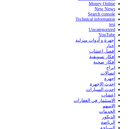
Money Online
New News
Search console
Technical information
test
Uncategorized
YouTube
أجهرة و أدوات منزلية
أخبار
أفضل اعشاب
أفكار تسويقية
أفكار صحية
ابراج
اتصالات
اجهزة
احدث الاجهزة
احدث السيارات
اعشاب
الاستثمار في العقارات
الاسهم
الخدمات
الديكور
الرياضة
السياحة