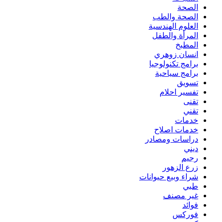
الصحة
الصحة والطب
العلوم الهندسية
المرأة والطفل
المطبخ
انسان زوهري
برامج تكنولوجيا
برامج سياحية
تسويق
تفسير احلام
تقنى
تقني
خدمات
خدمات اصلاح
دراسات ومصادر
ديني
رجيم
زرع الزهور
شراء وبيع حيوانات
طبي
غير مصنف
فوائد
فوركس