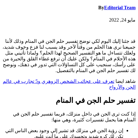
By
Editorial Team
مايو 24, 2022
قد جئنا إليك اليوم لكي نوضح تفسير حلم الجن في المنام وذلك لأننا
جميعنا نرى هذا الحلم من وقتاً لآخر وقد يسبب لنا فزع وخوف شديد،
ولعلك تتساءل ما هو التفسير الصحيح لهذا الحلم؟ ولماذا تأتيني مثل
هذه الأحلام في المنام؟ ولكن عليك أن ترفع غطاء القلق والحيرة من
على رأسك، سنجيب على كل التساؤلات التي تدور في ذهنك، ونوضح
لك تفسير حلم الجن في المنام بالتفصيل.
شاهد ايضا
تعرف على عجائب الشخص الزوهري و5 تجارب في عالم
الجن والأرواح
تفسير حلم الجن في المنام
إذا كنت ترى الجن في داخل منزلك، فربما تفسير حلم الجن في
المنام هنا يحمل تفسيرات كثيرة، وهي منها:
إن رؤية الجن في منزلك قد تشير إلى وجود بعض الناس التي
تكن لك كره شديد وتحسدك على ما أنت عليه.