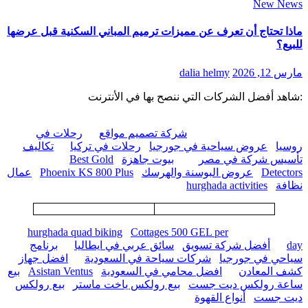
New News
ماذا تحتاج أن تعرف عن مميزات ترميم المباني السكنية قبل عرضها
للبيع؟
مارس 12, 2026
dalia helmy
:شاهد أفضل الشركات التي ننصح بها في الأنترنت
شركة تصميم مواقع
رحلات في
روسيا
عروض سياحية في جورجيا
رحلات في تركيا
تكاليف
تأسيس شركة في مصر
بيوت جاهزة
Best Gold
Detectors
عروض البوسنة والهرسك
Phoenix KS 800 Plus
عمال
نظافة
hurghada activities
hurghada quad biking
Cottages 500 GEL per
day
أفضل شركة تسويق
سائق عربي في ايطاليا
برنامج
سياحي في جورجيا
شركات سياحة في السعودية
افضل جهاز
كشف المعادن
افضل محامي في السعودية
Asistan Ventus
بيع
ساعة رولكس ديت جست
بيع رولكس ياخت ماستر
بيع رولكس
ديت جست
أنواع القهوة