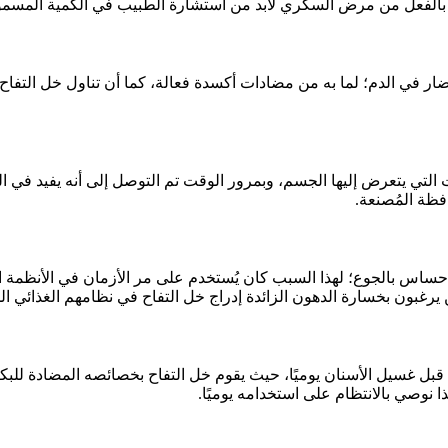
الفعل من مرض السكري لابد من استشارة الطبيب في الكمية المسموح
ضار في الدم؛ لما به من مضادات أكسدة فعالة، كما أن تناول خل التف
تي يتعرض إليها الجسم، وبمرور الوقت تم التوصل إلى أنه يفيد في القض
فظة المُصنعة.
اس بالجوع؛ لهذا السبب كان يُستخدم على مر الأزمان في الأنظمة الغذا
غبون بخسارة الدهون الزائدة إدراج خل التفاح في نظامهم الغذائي المُ
 غسيل الأسنان يوميًا، حيث يقوم خل التفاح بخصائصه المضادة للبكتيريا
ا نوصي بالانتظام على استخدامه يوميًا.