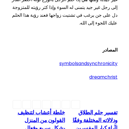
إلى
رجل
غير
جيد
يتمنى
له
السوء
وإذا
كثر
رؤيته
للمتزوجة
دل
على
جن
يرغب
في
تشتيت
زواجها
فعند
رؤية
هذا
الحلم
عليك
اللجوء
إلى
الله
.
المصادر
symbolsandsynchronicity
dreamchrist
تصفّح
تفسير حلم الطلاق
خلطة أعشاب لتنظيف
المقالات
ودلالاته المختلفة وفقًا
القولون من المنزل
لآراء كبار المفسرين
بشكل سريع وفعال