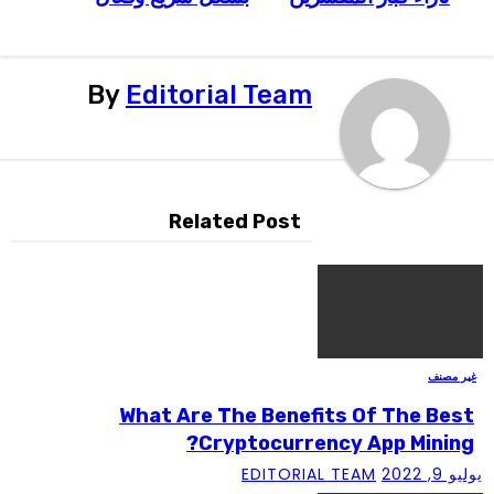
By
Editorial Team
Related Post
 مصنف
What Are The Benefits Of The Be
Cryptocurrency App Minin
 2022
EDITORIAL TEAM