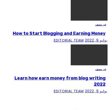
 مصنف
How to Start Blogging and Earning Mon
 2022
EDITORIAL TEAM
 مصنف
Learn how earn money from blog writi
202
 2022
EDITORIAL TEAM