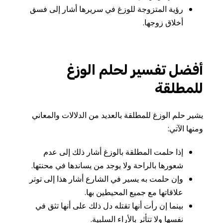
رؤية
المتزوجة
للوزغ
في
سريرها
أشار
إلى
فسق
أخلاق
زوجها
.
أفضل تفسير لحلم الوزغ
للمطلقة
يشير
حلم
الوزغ
للمطلقة
بالعديد
من
الدلالات
والمعاني
ومنها
الآتي
:
إذا
حلمت
المطلقة
بالوزغ
أشار
ذلك
إلى
عدم
شعورها
بالراحة
ولا
يوجد
من
يساندها
في
محنتها
.
وإن
حلمت
به
يسير
في
الشارع
أشار
هذا
إلى
توتر
علاقاتها
مع
جميع
المحيطين
بها
.
بينما إن
رأت
أنها
تقتله
دل
ذلك
على
أنها
تثق
في
نفسها
ولا
تتأثر
بالأراء
السلبية
.