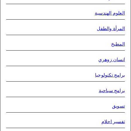
علوم الهندسية
مرأة والطفل
مطبخ
سان زوهري
امج تكنولوجيا
امج سياحية
ويق
سير احلام