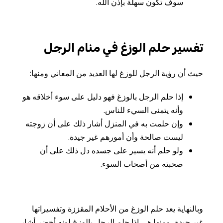
سوف
تكون
سهلة
بإذن
الله
.
تفسير حلم الوزغ في منام الرجل
حيث
أن
رؤية
الرجل
للوزغ
لها
العديد
من
المعاني
ومنها
:
إذا
حلم
الرجل
بالوزغ
فهو
دليل
على
سوء
أخلاقه
هو
وأنه
يتمنى
السيء
للناس
.
وإن
حلمت
به
في
المنزل
أشار
ذلك
على
أن
زوجته
ليست
صالحة
وأن
أمورهم
غير
جيدة
.
ولو
حلم
أنه
يسير
على
جسده
دل
ذلك
على
أن
صحبته
من
أصحاب
السوء
.
وبالنهاية يعد حلم
الوزغ
من
الأحلام
المقززة
وتفسيراتها
غير
جيدة، ومنها
هي
إذا
حلم
الرجل
بالوزغ
لونه
أخضر
أشار