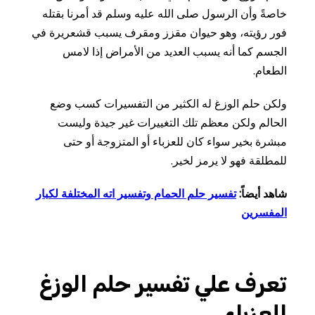
خاصةً وأن
الرسول
صلى
الله
عليه
وسلم
قد
أمرنا
بقتله
فور
رؤيته، وهو
حيوان
مقزز
ومقرف
يسبب
قشعريرة
في
الجسم
كما
أنه
يسبب
العديد
من
الأمراض
إذا
لامس
الطعام.
ولكن
حلم
الوزغ
له
الكثير
من
التفسيرات
كسب
وضع
الحالم
ولكن
معظم
تلك
التغييرات
غير
جيدة
وليست
مبشرة
بخير
سواء
كان
للعزباء
أو
المتزوجة
أو
حتى
للمطلقة
فهو
لا
يرمز
لخير
.
شاهد أيضاً:
تفسير حلم الحمام وتفسير اته المختلفة لكبار
المفسرين
تعرف علي تفسير حلم الوزغ
للعزباء