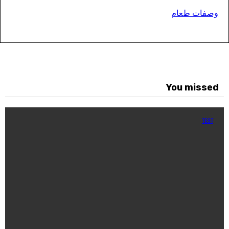
صفات طعام
You misse
TEST