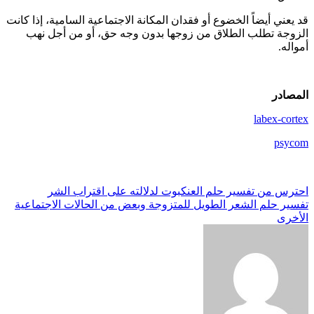
قد يعني أيضاً الخضوع أو فقدان المكانة الاجتماعية السامية، إذا كانت
الزوجة تطلب الطلاق من زوجها بدون وجه حق، أو من أجل نهب
أمواله.
المصادر
labex-cortex
psycom
تصفّح
احترس من تفسير حلم العنكبوت لدلالته على اقتراب الشر
تفسير حلم الشعر الطويل للمتزوجة وبعض من الحالات الاجتماعية
المقالات
الأخرى