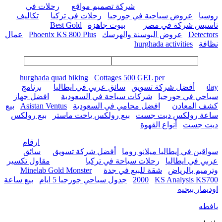
شركة تصميم مواقع
رحلات في
روسيا
عروض سياحية في جورجيا
رحلات في تركيا
تكاليف
تأسيس شركة في مصر
بيوت جاهزة
Best Gold
Detectors
عروض البوسنة والهرسك
Phoenix KS 800 Plus
عمال
نظافة
hurghada activities
hurghada quad biking
Cottages 500 GEL per
day
أفضل شركة تسويق
سائق عربي في ايطاليا
برنامج
سياحي في جورجيا
شركات سياحة في السعودية
افضل جهاز
كشف المعادن
افضل محامي في السعودية
Asistan Ventus
بيع
ساعة رولكس ديت جست
بيع رولكس ياخت ماستر
بيع رولكس
ديت جست
أنواع القهوة
ارقام
سواقين في إيطاليا ميلانو روما
أفضل شركة تسويق
سائق
عربي في ايطاليا
رحلات سياحة في تركيا
مقاول تكسير
وترميم بالرياض
شقة للبيع في جدة
Minelab Gold Monster
KS Analysis KS700
2000
جدول سياحي جورجيا 5 ايام
بيع ساعة
اوديمار بيجيه
يافطه