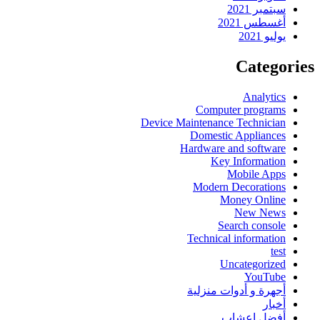
سبتمبر 2021
أغسطس 2021
يوليو 2021
Categories
Analytics
Computer programs
Device Maintenance Technician
Domestic Appliances
Hardware and software
Key Information
Mobile Apps
Modern Decorations
Money Online
New News
Search console
Technical information
test
Uncategorized
YouTube
أجهرة و أدوات منزلية
أخبار
أفضل اعشاب