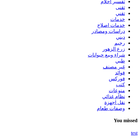
تفسير احلام
تقنى
تقني
خدمات
خدمات اصلاح
دراسات ومصادر
ديني
رجيم
زرع الزهور
شراء وبيع حيوانات
طبي
غير مصنف
فوائد
فوركس
كتب
منوعات
نظام غذائي
نقل اجهزة
وصفات طعام
You missed
test