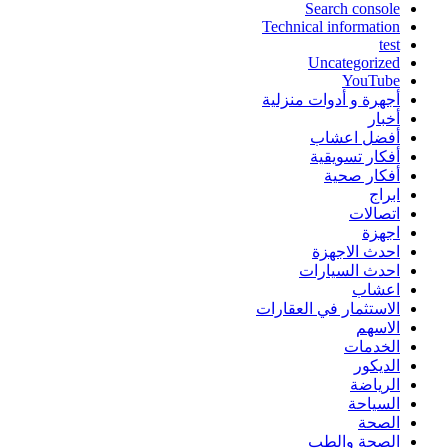
Search console
Technical information
test
Uncategorized
YouTube
أجهرة و أدوات منزلية
أخبار
أفضل اعشاب
أفكار تسويقية
أفكار صحية
ابراج
اتصالات
اجهزة
احدث الاجهزة
احدث السيارات
اعشاب
الاستثمار في العقارات
الاسهم
الخدمات
الديكور
الرياضة
السياحة
الصحة
الصحة والطب