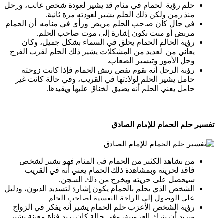
حلم رؤية الحمام في منام قد يشير لعودة شخص غائب، ورحل
منذ زمن ولكن ذلك الحلم يشير لعودته مرة ثانية.
في حال كان صاحب الحلم مريض ورأى في منامه أن الحمام
مريض أو ميت يكون إشارة إلى موت صاحب الحلم.
رؤية الحالم الحمام يحلق في السماء بشكل جميل، وكان
يعاني من العديد من المشكلات يشير ذلك الحلم لقرب الفرج
وحل الأمور وتيسير الصعاب.
رؤية الرجل أنه يقوم بقص ريش الحمام فإذا كانت زوجته
حامل يشير الحلم لولادتها في القريب، وفي حالة كانت غير
حامل يعني الحلم أنه يضيق الخناق عليها ويقيدها.
تفسير حلم الحمام للإمام الصادق
من يشاهد الكثير من الحمام في المنام فهو يشير لشخص
فاقد لحريته وبمشاهدة ذلك الحمام يعني أنه في القريب
سيحصل على حريته ويخرج من ذلك السجن.
الشخص الذي يحلم بالحمام يكون إشارة لتسديد الديون، ودليل
على الوصول إلى الراحة النفسية لصاحب الحلم.
رؤية الشخص الأعزب حلم الحمام يشير أنه يفكر في الزواج
ويريد أن يترك العزوبية، وفي حالة كان يريد فتاة معينة يشير