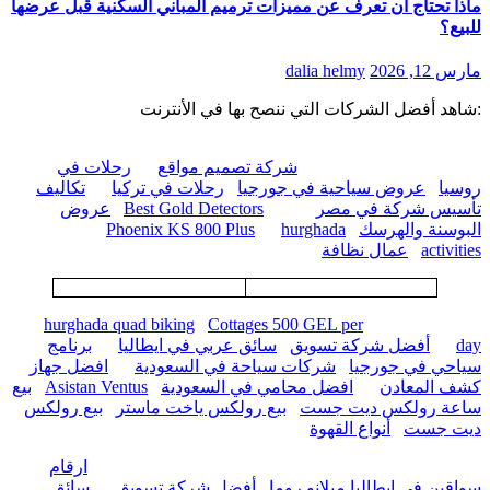
ماذا تحتاج أن تعرف عن مميزات ترميم المباني السكنية قبل عرضها
للبيع؟
مارس 12, 2026
dalia helmy
:شاهد أفضل الشركات التي ننصح بها في الأنترنت
شركة تصميم مواقع
رحلات في
روسيا
عروض سياحية في جورجيا
رحلات في تركيا
تكاليف
تأسيس شركة في مصر
Best Gold Detectors
عروض
البوسنة والهرسك
hurghada
Phoenix KS 800 Plus
activities
عمال نظافة
hurghada quad biking
Cottages 500 GEL per
day
أفضل شركة تسويق
سائق عربي في ايطاليا
برنامج
سياحي في جورجيا
شركات سياحة في السعودية
افضل جهاز
كشف المعادن
افضل محامي في السعودية
Asistan Ventus
بيع
ساعة رولكس ديت جست
بيع رولكس ياخت ماستر
بيع رولكس
ديت جست
أنواع القهوة
ارقام
سواقين في إيطاليا ميلانو روما
أفضل شركة تسويق
سائق