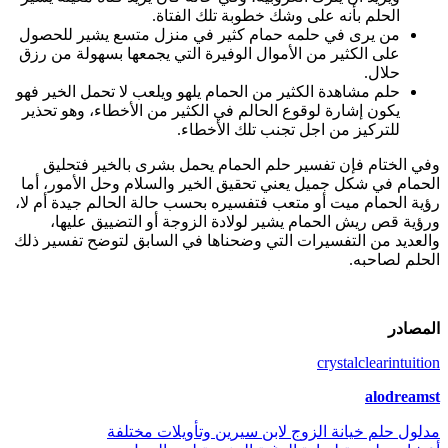
الحلم بأنه على وشك خطوبة تلك الفتاة.
من يرى في حلمه حمام كثير في منزل متسع يشير للحصول
على الكثير من الأموال الوفيرة التي يجمعها بسهولة من رزق
حلال.
حلم مشاهدة الكثير من الحمام يلهو ويلعب لا تحمل الخير فهو
يكون إشارة لوقوع الحالم في الكثير من الأخطاء، وهو تحذير
للتركيز من اجل تجنب تلك الأخطاء.
وفي الختام فإن تفسير حلم الحمام
يحمل بشرى بالخير فتحليق
الحمام في شكل جميل يعني تحقيق الخير والسلام وحل الأمور، أما
رؤية الحمام ميت أو متعب فتفسيره بحسب حالة الحالم جيدة أم لا،
ورؤية قص ريش الحمام يشير لولادة الزوجة أو التضييق عليها،
والعديد من التفسيرات التي وضحناها في السابق لتوضح تفسير ذلك
الحلم لصاحبه.
المصادر
crystalclearintuition
alodreamst
تصفّح
مدلول حلم خيانة الزوج لابن سيرين وتأويلات مختلفة