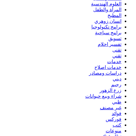
العلوم الهندسية
المرأة والطفل
المطبخ
انسان زوهري
برامج تكنولوجيا
برامج سياحية
تسويق
تفسير احلام
تقنى
تقني
خدمات
خدمات اصلاح
دراسات ومصادر
ديني
رجيم
زرع الزهور
شراء وبيع حيوانات
طبي
غير مصنف
فوائد
فوركس
كتب
منوعات