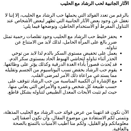
الآثار الجانبية لحب الرشاد مع الحليب
بالرغم من تعدد الفوائد التي يحملها حب الرشاد مع الحليب، إلا إننا لا
نغفل عن وجود بعض الآثار الجانبية التي تظهر لبعض الأشخاص عند
التناول المفرط أو الاستخدام الخاطئ، ونوضحها فيما يلي:
يحفز خليط حب الرشاد مع الحليب وجود تقلصات رحمية تمثل
ضرر بالغ على المرأة الحامل، لذلك لابد من الامتناع عن
تناوله.
يعمل على تخفيض مستوى السكر بالدم لذا لابد من توخي
الحذر أثناء تناوله لتحاشي الهبوط الحاد بمستوى سكر الدم.
قد يُحدث قصوراً بأداء الغدة الدرقية وكذلك يؤثر على وظائفها.
يقوم حب الرشاد بخفض نسب البوتاسيوم من الجسم وتقليله
مما يستدعي مراعاة ذلك الأمر لمرضى القلب.
مع الإشارة أن الكمية المناسبة من حب الرشاد تتوقف على
حسب طبيعة كل شخص وعمره والأمراض التي يعاني منها،
حيث لم تثبت الأبحاث المعدل الطبيعي لتناوله بشكل قاطع.
الآن نكون قد انتهينا من عرض فوائد حب الرشاد مع الحليب المذهلة،
ونتمنى لكم الاستفادة من موضوع المقال، وأن نكون أضفنا إلى
معلوماتكم ولو القليل، ولكم منا أطيب الأمنيات بالتمتع بالصحة
والعافية.