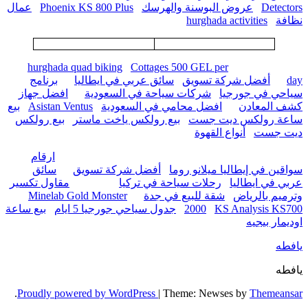
Detectors
عروض البوسنة والهرسك
Phoenix KS 800 Plus
عمال
نظافة
hurghada activities
hurghada quad biking
Cottages 500 GEL per
day
أفضل شركة تسويق
سائق عربي في ايطاليا
برنامج
سياحي في جورجيا
شركات سياحة في السعودية
افضل جهاز
كشف المعادن
افضل محامي في السعودية
Asistan Ventus
بيع
ساعة رولكس ديت جست
بيع رولكس ياخت ماستر
بيع رولكس
ديت جست
أنواع القهوة
ارقام
سواقين في إيطاليا ميلانو روما
أفضل شركة تسويق
سائق
عربي في ايطاليا
رحلات سياحة في تركيا
مقاول تكسير
وترميم بالرياض
شقة للبيع في جدة
Minelab Gold Monster
KS Analysis KS700
2000
جدول سياحي جورجيا 5 ايام
بيع ساعة
اوديمار بيجيه
يافطه
يافطه
.
Proudly powered by WordPress
|
Theme: Newses by
Themeansar