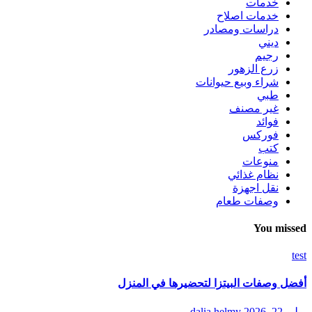
خدمات
خدمات اصلاح
دراسات ومصادر
ديني
رجيم
زرع الزهور
شراء وبيع حيوانات
طبي
غير مصنف
فوائد
فوركس
كتب
منوعات
نظام غذائي
نقل اجهزة
وصفات طعام
You missed
test
أفضل وصفات البيتزا لتحضيرها في المنزل
يوليو 22, 2026
dalia helmy