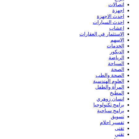
اتصالات
اجهزة
احدث الاجهزة
احدث السيارات
اعشاب
الاستثمار في العقارات
الاسهم
الخدمات
الديكور
الرياضة
السياحة
الصحة
الصحة والطب
العلوم الهندسية
المرأة والطفل
المطبخ
انسان زوهري
برامج تكنولوجيا
برامج سياحية
تسويق
تفسير احلام
تقنى
تقني