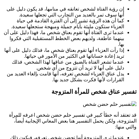
إن رؤية الفتاة لشخص تعانقه في منامها، قد يكون دليل على
أنها سوف تمر بالعديد من التجارب التي تجعلها سعيدة.
كما أن هذه الرؤية تشير إلى أن الفترة القادمة في حياة
العزباء ستكون مليئة بأيام جميلة ومبهجة ستجعلها سعيدة.
عندما ترى الفتاة أنها تقوم بعناق شخص ما، فهذا دليل على أن
بينهما عاطفة، ولديهم بعض الخطط المستقبلية التي فكروا
بها.
إذا رأت العزباء أنها تقوم بعناق شخص ما، فذلك دليل على أنها
تريد إعادة حساباتها في الكثير من الأمور في حياتها.
عندما تشعر الفتاة بالضيق من عناقها لهذا الشخص، فذلك
دليل على أنها لا تريد أن تتزوج من أي شخص.
يدل عناق العزباء لشخص تعرفه، أنها قامت بإلغاء العديد من
القرارات لأنها فكرت بشكل جديد بها.
تفسير عناق شخص للمرأة المتزوجة
قد تعتقد أنه خطأ كبير في تفسير حلم حضن شخص اعرفه للمرأة
المتزوجة، ولكن يحمل التفسير هنا بعض المعاني الإيجابية أيضاً،
والتي منها:
عندما ترى المتزوجة أنها تحضن شخص تعرفه، فيكون ذلك