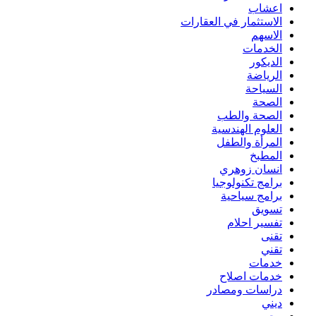
اعشاب
الاستثمار في العقارات
الاسهم
الخدمات
الديكور
الرياضة
السياحة
الصحة
الصحة والطب
العلوم الهندسية
المرأة والطفل
المطبخ
انسان زوهري
برامج تكنولوجيا
برامج سياحية
تسويق
تفسير احلام
تقنى
تقني
خدمات
خدمات اصلاح
دراسات ومصادر
ديني