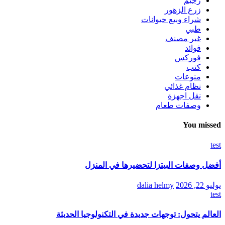
رجيم
زرع الزهور
شراء وبيع حيوانات
طبي
غير مصنف
فوائد
فوركس
كتب
منوعات
نظام غذائي
نقل اجهزة
وصفات طعام
You missed
test
أفضل وصفات البيتزا لتحضيرها في المنزل
يوليو 22, 2026
dalia helmy
test
العالم يتحول: توجهات جديدة في التكنولوجيا الحديثة