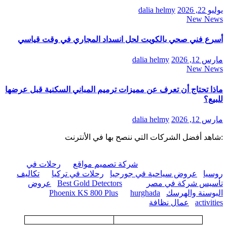
يوليو 22, 2026
dalia helmy
New News
أسرع فني صحي بالكويت لحل انسداد المجاري في وقت قياسي
مارس 12, 2026
dalia helmy
New News
ماذا تحتاج أن تعرف عن مميزات ترميم المباني السكنية قبل عرضها
للبيع؟
مارس 12, 2026
dalia helmy
:شاهد أفضل الشركات التي ننصح بها في الأنترنت
شركة تصميم مواقع
رحلات في
روسيا
عروض سياحية في جورجيا
رحلات في تركيا
تكاليف
تأسيس شركة في مصر
Best Gold Detectors
عروض
البوسنة والهرسك
hurghada
Phoenix KS 800 Plus
activities
عمال نظافة