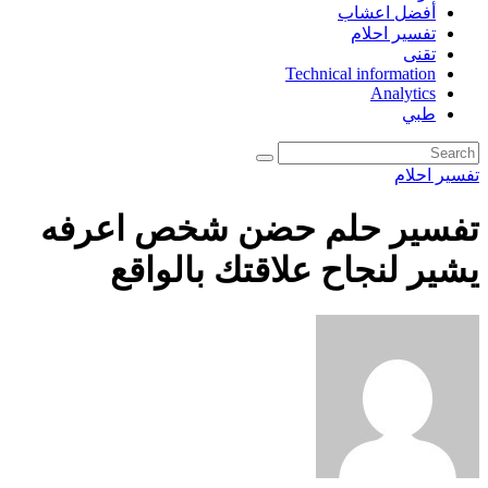
أفضل اعشاب
تفسير احلام
تقنى
Technical information
Analytics
طبي
تفسير احلام
تفسير حلم حضن شخص اعرفه
يشير لنجاح علاقتك بالواقع