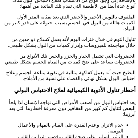
بالإضافة إلى وجود أنواع من الأعشاب لعلاج احتباس البول هناك
أنواع عدة أيضاً من الأطعمة التي تقدم تلك الفائدة من أهمها:
الملفوف باللونين الأحمر والأخضر الذي يعد بمثابة المدر الأول
لكميات هائلة من البول في الجسم بسبب احتوائه على قدر كبير من
المياه.
تناول الثوم في خلال فترات اليوم لأنه يعمل كسلاح ذو حدين من
خلال مهاجمته للفيروسات وإدرار كميات من البول بشكل طبيعي.
الخضروات التي تشمل الخيار والجزر والخس تلك الأنواع من
الخضروات تساعد على ضخ كميات من المياه للجسم بشكل طبيعي.
البطيخ حيث أنه يعمل كفاكهة مثالية في تقوية مناعة الجسم وعلاج
احتباس البول بشكل نهائي والقضاء على نسبة من الأملاح.
أخطار تناول الأدوية الكيميائية لعلاج الاحتباس البولي
يعد احتباس البول من أصعب الأمراض التي تواجه الإنسان لذا يلجأ
البعض لتناول كم كبير من العقاقير دون معرفة أخطارها التي يعد
أبرزها:
عدم الاتزان وعدم القدرة على القيام بالمهام والأعمال
اليومية.
التأثير السلبي على صحة القلب وقصور شرايين القلب.