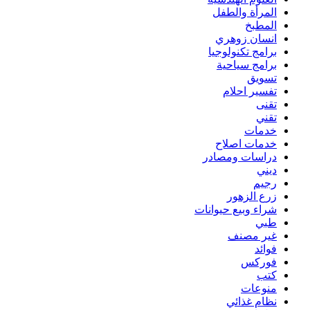
المرأة والطفل
المطبخ
انسان زوهري
برامج تكنولوجيا
برامج سياحية
تسويق
تفسير احلام
تقنى
تقني
خدمات
خدمات اصلاح
دراسات ومصادر
ديني
رجيم
زرع الزهور
شراء وبيع حيوانات
طبي
غير مصنف
فوائد
فوركس
كتب
منوعات
نظام غذائي