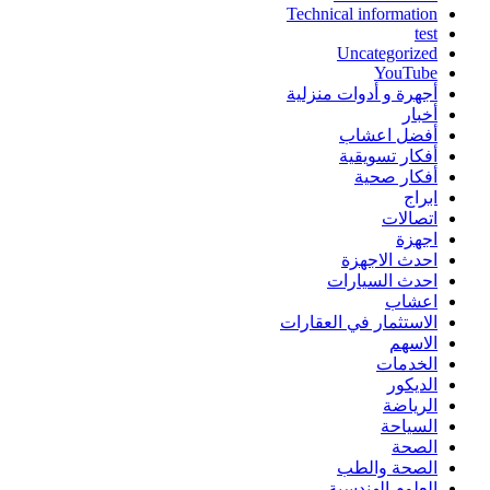
Technical information
test
Uncategorized
YouTube
أجهرة و أدوات منزلية
أخبار
أفضل اعشاب
أفكار تسويقية
أفكار صحية
ابراج
اتصالات
اجهزة
احدث الاجهزة
احدث السيارات
اعشاب
الاستثمار في العقارات
الاسهم
الخدمات
الديكور
الرياضة
السياحة
الصحة
الصحة والطب
العلوم الهندسية