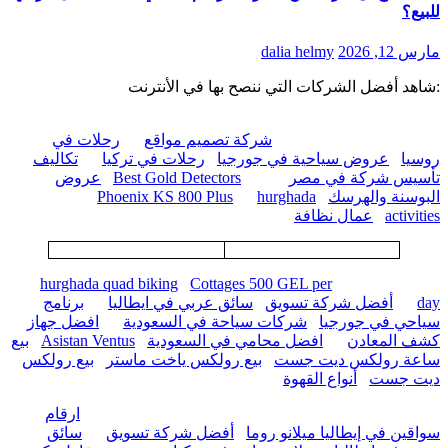
للبيع؟
مارس 12, 2026
dalia helmy
:شاهد أفضل الشركات التي ننصح بها في الأنترنت
شركة تصميم مواقع
رحلات في
روسيا
عروض سياحية في جورجيا
رحلات في تركيا
تكاليف
تأسيس شركة في مصر
Best Gold Detectors
عروض
البوسنة والهرسك
hurghada
Phoenix KS 800 Plus
activities
عمال نظافة
hurghada quad biking
Cottages 500 GEL per
day
أفضل شركة تسويق
سائق عربي في ايطاليا
برنامج
سياحي في جورجيا
شركات سياحة في السعودية
افضل جهاز
كشف المعادن
افضل محامي في السعودية
Asistan Ventus
بيع
ساعة رولكس ديت جست
بيع رولكس ياخت ماستر
بيع رولكس
ديت جست
أنواع القهوة
ارقام
سواقين في إيطاليا ميلانو روما
أفضل شركة تسويق
سائق