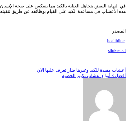
في النهاية البعض يتجاهل العناية بالكبد مما ينعكس على صحة الإنسا
هذه الأعشاب في مساعدة الكبد على القيام بوظائفه عن طريق تنقيته م
المصدر
healthline
.
stlukes-stl
تصفّح
أعشاب مفيدة للكبد وغيرها ضار تعرف عليها الآن
أفضل 3 أنواع اعشاب تكبير الخصية
المقالات