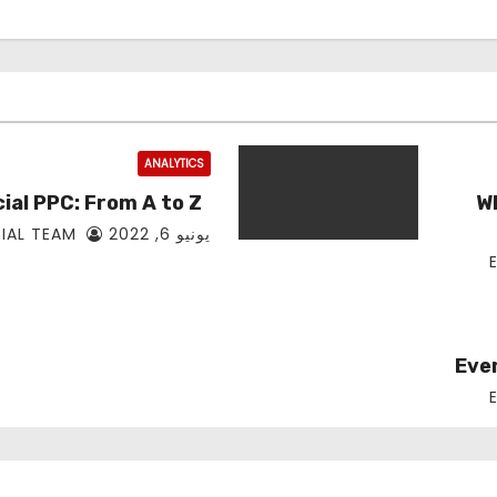
ANALYTICS
ial PPC: From A to Z
Wh
يونيو 6, 2022
EDITORIAL TEAM
Eve