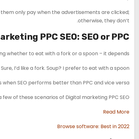
 them only pay when the advertisements are clicked;
otherwise, they don’t.
marketing PPC SEO: SEO or PPC?
g whether to eat with a fork or a spoon – it depends.
ure, I’d like a fork. Soup? I prefer to eat with a spoon.
ons when SEO performs better than PPC and vice versa.
 a few of these scenarios of Digital marketing PPC SEO.
Read More
Browse software: Best in 2022