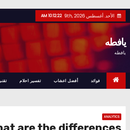
Ski
الأحد. أغسطس 9th, 2026
10:12:23 AM
t
conten
يافطه
يافطه
فوائد
أفضل اعشاب
تفسير احلام
تقنى
ANALYTICS
at are the differences?