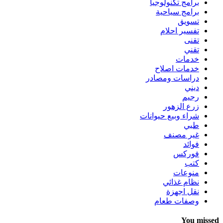
برامج تكنولوجيا
برامج سياحية
تسويق
تفسير احلام
تقنى
تقني
خدمات
خدمات اصلاح
دراسات ومصادر
ديني
رجيم
زرع الزهور
شراء وبيع حيوانات
طبي
غير مصنف
فوائد
فوركس
كتب
منوعات
نظام غذائي
نقل اجهزة
وصفات طعام
You missed