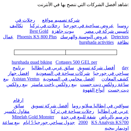
:شاهد أفضل الشركات التي ننصح بها في الأنترنت
شركة تصميم مواقع
رحلات في
روسيا
عروض سياحية في جورجيا
رحلات في تركيا
تكاليف
تأسيس شركة في مصر
بيوت جاهزة
Best Gold
Detectors
عروض البوسنة والهرسك
Phoenix KS 800 Plus
عمال
نظافة
hurghada activities
hurghada quad biking
Cottages 500 GEL per
day
أفضل شركة تسويق
سائق عربي في ايطاليا
برنامج
سياحي في جورجيا
شركات سياحة في السعودية
افضل جهاز
كشف المعادن
افضل محامي في السعودية
Asistan Ventus
بيع
ساعة رولكس ديت جست
بيع رولكس ياخت ماستر
بيع رولكس
ديت جست
أنواع القهوة
ارقام
سواقين في إيطاليا ميلانو روما
أفضل شركة تسويق
سائق
عربي في ايطاليا
رحلات سياحة في تركيا
مقاول تكسير
وترميم بالرياض
شقة للبيع في جدة
Minelab Gold Monster
KS Analysis KS700
2000
جدول سياحي جورجيا 5 ايام
بيع ساعة
اوديمار بيجيه