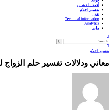
فوائد
أفضل اعشاب
تفسير احلام
تقنى
Technical information
Analytics
طبي
تفسير احلام
معاني ودلالات تفسير حلم الزواج