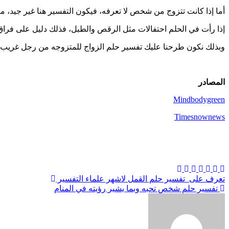
أما إذا كانت تتزوج من شخص لا تعرفه، فيكون التفسير هنا غير جيد،
إذا رأت في الحلم احتفالات مثل الرقص والطبل، فذلك دليل على فرا
وبذلك نكون طرحنا عليك تفسير حلم الزواج للمتزوجه من رجل غريب بكل
المصادر
Mindbodygreen
Timesnownews
تصفّح
تعرف على تفسير حلم القمل لاشهر علماء التفسير
تفسير حلم شخص تحبه وبما يشير رؤيته في المنام
المقالات