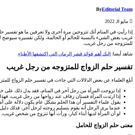
By
Editorial Team
مايو 8, 2022
إذا رأيتِ في المنام أنك تتزوجين مرة أخرى ولا تعرفين ما هو تفسير 
غريب بعض الشيء بالنسبة للحالم أو الحالمة، ولكن تفسيره سيوضح لك لم
للمتزوجه من رجل غريب.
شاهد أيضا:
إليك أهم فوائد قشر الرمان التي اكتشفها الأطباء
تفسير حلم الزواج للمتزوجه من رجل غريب
أبلغ العلماء عن بعض الدلالات التي جاءت في تفسير حلم الزواج للمت
إذا تزوجت المرأة من رجل آخر في المنام، فقد يدل ذلك على خي
إذا ارتدت المرأة فستان زفاف عند زواجها من رجل غريب، فهذا
يقول علماء التفسير أن هذا الحلم بشكل عام يكون دلالة على أ
عندما يرى الرجل أنه يقوم بتسليم زوجته لرجل آخر، فذلك دليل 
لو أن المرأة لديها أبناء كبار، ورأت أنها تتزوج من شخص غريب، ف
معنى حلم الزواج للحامل