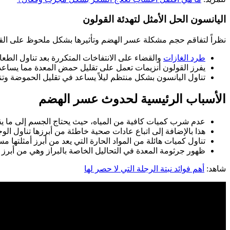
اليانسون الحل الأمثل لتهدئة القولون
نظراً لتفاقم حجم مشكلة عسر الهضم وتأثيرها بشكل ملحوظ على القول
طرد الغازات
والقضاء على الانتفاخات المتكررة بعد تناول الطع
يفرز القولون أنزيمات تعمل على تقليل حمض المعدة مما يساعد
تناول اليانسون بشكل منتظم ليلاً يساعد في تقليل الحموضة و
الأسباب الرئيسية لحدوث عسر الهضم
عدم شرب كميات كافية من المياه، حيث يحتاج الجسم إلى ما يقارب من ٢ لتر يومياً من أجل القيام بكافة وظائف
هذا بالإضافة إلى اتباع عادات صحية خاطئة من أبرزها تناول ال
تناول كميات هائلة من المواد الحارة التي يعد من أبرز أمثلتها 
ظهور جرثومة المعدة في التحاليل الخاصة بالبراز وهي من أبرز
شاهد:
أهم فوائد نبتة الرجلة التي لا حصر لها