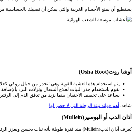
يستطيع أن يمنع الأجسام الغريبة والتي يمكن أن تصيبك بالحساسية من
أوشا روت(Osha Root)
يتم استخدام هذه العشبة القوية وهي تنحدر من جبال روكي كعلا
نقوم باستخدام جذر النبات لعلاج السعال ونزلات البرد بالإضافة 
يساعد على تخفيف الاحتقان بينما يزيد من تدفق الدم إلى الرئتين 
شاهد:
أهم فوائد نبتة الرجلة التي لا حصر لها
آذان الدب أو البوصير(Mullein)
يُعرف آذان الدب(Mullein) منذ فترة طويلة بأنه نبات يحسن ويعزز الرئة وهو حجر الزاوية في الطب التقليدي.