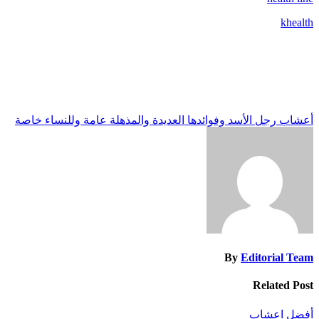
khealth
تصفّح
أعشاب رجل الأسد وفوائدها العديدة والمذهلة عامة وللنساء خاصة
المقالات
By
Editorial Team
Related Post
أفضل اعشاب