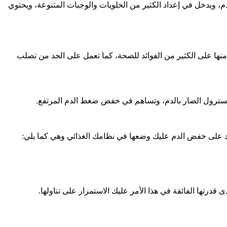
ويدخل في إعداد الكثير من الحلويات والوجبات المتنوعة، ويحتوي
ع لأنها غنية بالأحماض الدهنية أوميغا3 حيث إن تناول نحو 30 جرام يومياً سوف تحصل منها على الكثير من الفوائد للصحة، كما تعمل على الحد من تصلب
ليسترول الضار بالدم، وتساهم في خفض ضغط الدم المرتفع.
د على خفض الدم عليك وضعها في نظامك الغذائي وهي كما يلي:
رتها الفائقة في هذا الأمر عليك الاستمرار على تناولها.