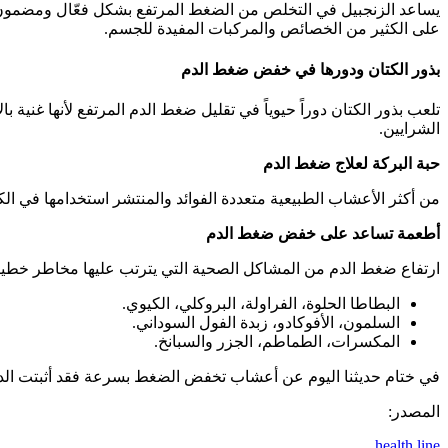
يساعد الزنجبيل في التخلص من الضغط المرتفع بشكل فعّال ومضمون ك
على الكثير من الخصائص والمركبات المفيدة للجسم.
بذور الكتان ودورها في خفض ضغط الدم
الشرايين.
حبة البركة لعلاج ضغط الدم
من أكثر الأعشاب الطبيعية متعددة الفوائد والمنتشر استخدامها في 
أطعمة تساعد على خفض ضغط الدم
ارتفاع ضغط الدم من المشاكل الصحية التي يترتب عليها مخاطر خطير
البطاطا الحلوة، الفراولة، البروكلي، الكيوي.
السلمون، الأفوكادو، زبدة الفول السوداني.
المكسرات، الطماطم، الجزر والسبانخ.
في ختام حديثنا اليوم عن أعشاب تخفض الضغط بسرعة فقد أثبتت الدراس
المصدر:
health line